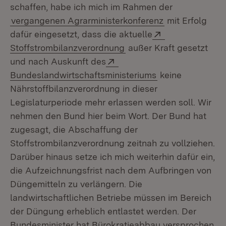
schaffen, habe ich mich im Rahmen der
vergangenen Agrarministerkonferenz
mit Erfolg
Extern:
dafür eingesetzt, dass die aktuelle
(Öffnet in neuem Fenste
Stoffstrombilanzverordnung
außer Kraft gesetzt
Extern:
und nach Auskunft des
(Öffnet in neuem
Bundeslandwirtschaftsministeriums
keine
Nährstoffbilanzverordnung in dieser
Legislaturperiode mehr erlassen werden soll. Wir
nehmen den Bund hier beim Wort. Der Bund hat
zugesagt, die Abschaffung der
Stoffstrombilanzverordnung zeitnah zu vollziehen.
Darüber hinaus setze ich mich weiterhin dafür ein,
die Aufzeichnungsfrist nach dem Aufbringen von
Düngemitteln zu verlängern. Die
landwirtschaftlichen Betriebe müssen im Bereich
der Düngung erheblich entlastet werden. Der
Bundesminister hat Bürokratieabbau versprochen,