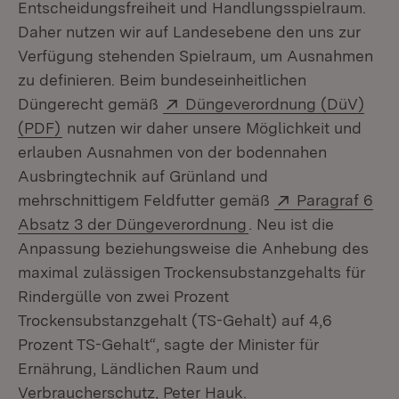
Entscheidungsfreiheit und Handlungsspielraum.
Daher nutzen wir auf Landesebene den uns zur
Verfügung stehenden Spielraum, um Ausnahmen
zu definieren. Beim bundeseinheitlichen
Extern:
Düngerecht gemäß
Düngeverordnung (DüV)
(Öffnet in neuem Fenster)
(PDF)
nutzen wir daher unsere Möglichkeit und
erlauben Ausnahmen von der bodennahen
Ausbringtechnik auf Grünland und
Extern:
mehrschnittigem Feldfutter gemäß
Paragraf 6
(Öffnet in neuem Fen
Absatz 3 der Düngeverordnung
. Neu ist die
Anpassung beziehungsweise die Anhebung des
maximal zulässigen Trockensubstanzgehalts für
Rindergülle von zwei Prozent
Trockensubstanzgehalt (TS-Gehalt) auf 4,6
Prozent TS-Gehalt“, sagte der Minister für
Ernährung, Ländlichen Raum und
Verbraucherschutz, Peter Hauk.