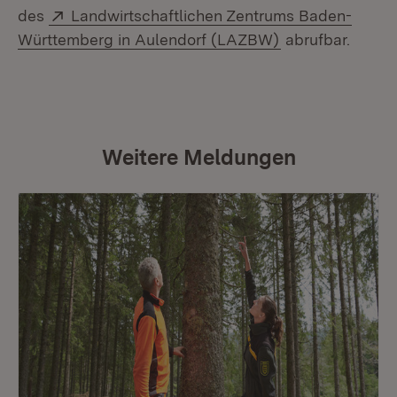
Extern:
des
Landwirtschaftlichen Zentrums Baden-
(Öffnet in neue
Württemberg in Aulendorf (LAZBW)
abrufbar.
Weitere Meldungen