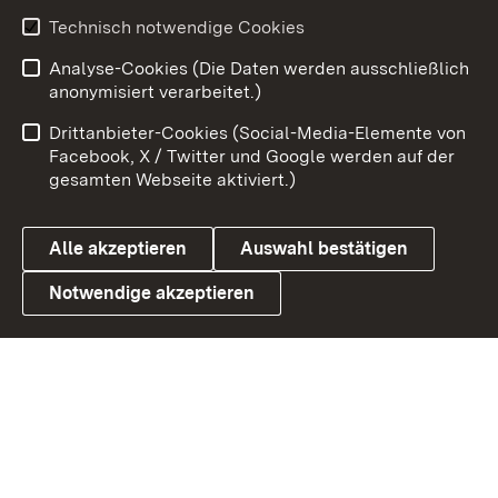
Youtube
Technisch notwendige Cookies
Analyse-Cookies (Die Daten werden ausschließlich
Zum 
anonymisiert verarbeitet.)
Impressum
Kontakt
Drittanbieter-Cookies (Social-Media-Elemente von
Benutzungshinweise
Barrierefreiheit
Facebook, X / Twitter und Google werden auf der
gesamten Webseite aktiviert.)
Datenschutz
Cookies
Alle akzeptieren
Auswahl bestätigen
Notwendige akzeptieren
Link zum Landesportal