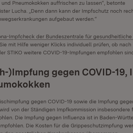
 und Pneumokokken auffrischen zu lassen“, betonte
ster Lucha. „Denn dann kann der Impfschutz noch recht
mwegserkrankungen aufgebaut werden.“
rn:
na-Impfcheck der Bundeszentrale für gesundheitliche
e mit Hilfe weniger Klicks individuell prüfen, ob nach
er STIKO weitere COVID-19-Impfungen empfohlen sind
ch-)Impfung gegen COVID-19, 
umokokken
frischimpfung gegen COVID-19 sowie die Impfung gege
ird von der Ständigen Impfkommission insbesondere f
hlen. Die Impfung gegen Influenza ist in Baden-Württ
mpfohlen. Die Kosten für die Grippeschutzimpfung we