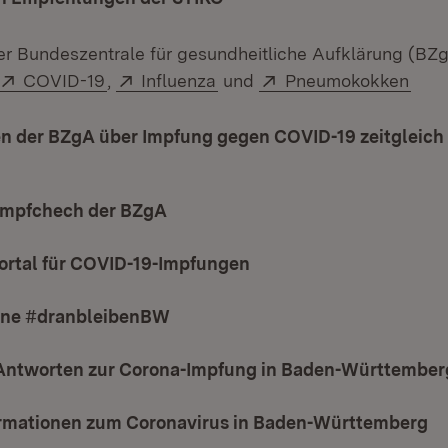
er Bundeszentrale für gesundheitliche Aufklärung (BZg
Extern:
(Öffnet in neuem Fenster)
Extern:
(Öffnet in neuem Fenster)
Extern:
(Öff
COVID-19
,
Influenza
und
Pneumokokken
en der BZgA über Impfung gegen COVID-19 zeitgleich
Öffnet in neuem Fenster)
Impfchech der BZgA
(Öffnet in neuem Fenster)
ortal für COVID-19-Impfungen
(Öffnet in neuem Fenst
ne #dranbleibenBW
(Öffnet in neuem Fenster)
Antworten zur Corona-Impfung in Baden-Württember
ormationen zum Coronavirus in Baden-Württemberg