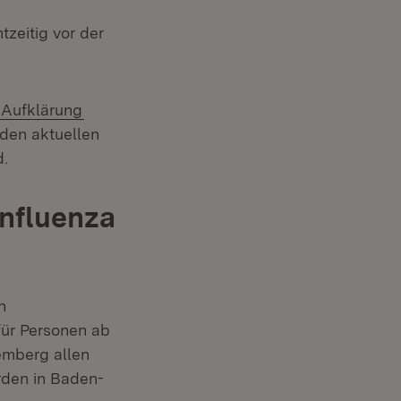
zeitig vor der
(Öffnet in neuem Fenster)
 Aufklärung
 den aktuellen
.
Influenza
n
ür Personen ab
emberg allen
rden in Baden-