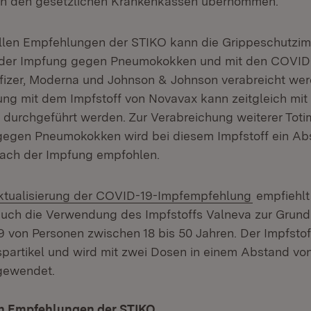
n den gesetzlichen Krankenkassen übernommen.
llen Empfehlungen der STIKO kann die Grippeschutzi
it der Impfung gegen Pneumokokken und mit den COVID
izer, Moderna und Johnson & Johnson verabreicht wer
g mit dem Impfstoff von Novavax kann zeitgleich mit
 durchgeführt werden. Zur Verabreichung weiterer Toti
gegen Pneumokokken wird bei diesem Impfstoff ein Ab
nach der Impfung empfohlen.
n:
(Öffnet in
ktualisierung der COVID-19-Impfempfehlung
empfiehlt
uch die Verwendung des Impfstoffs Valneva zur Grun
von Personen zwischen 18 bis 50 Jahren. Der Impfstof
ruspartikel und wird mit zwei Dosen in einem Abstand v
gewendet.
en Empfehlungen der STIKO
(Öffnet in neuem Fenster)