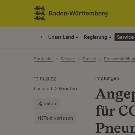
Zum Inhalt springen
Link zur Startseite
Unser Land
Regierung
Service
Startseite
Service
Presse
Pressemitteilu
Impfungen
10.10.2022
Angep
Lesezeit: 2 Minuten
Teilen
für C
Text vorlesen
Pneu