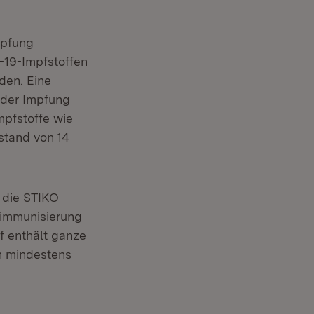
mpfung
-19-Impfstoffen
den. Eine
 der Impfung
mpfstoffe wie
stand von 14
 neuem Fenster)
 die STIKO
dimmunisierung
f enthält ganze
on mindestens