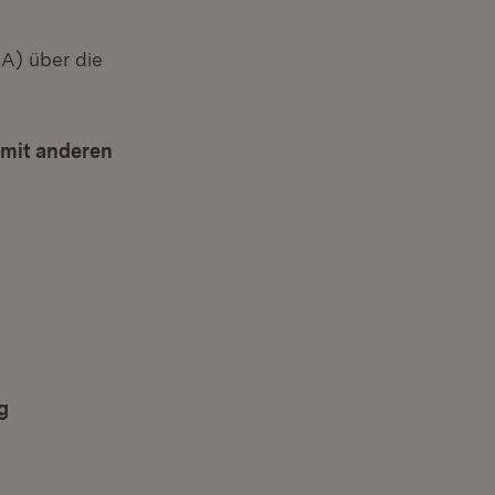
A) über die
net in neuem Fenster)
 mit anderen
er)
g