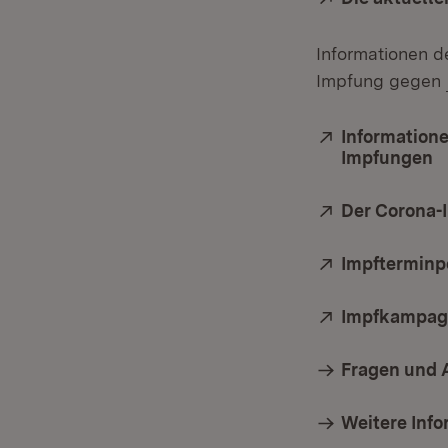
Informationen d
Impfung gegen
Extern:
Information
Impfungen
(
Extern:
Der Corona-
Extern:
Impfterminp
Extern:
Impfkampag
Fragen und 
Weitere Inf