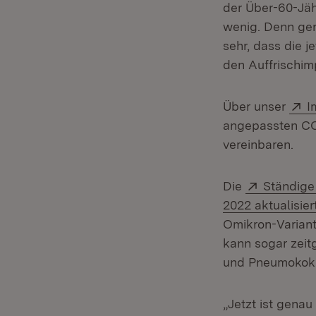
der Über-60-Jäh
wenig. Denn ger
sehr, dass die j
den Auffrischim
E
Über unser
I
angepassten CO
vereinbaren.
Extern:
Die
Ständige
2022 aktualisier
Omikron-Varian
kann sogar zeit
und Pneumokokk
„Jetzt ist genau