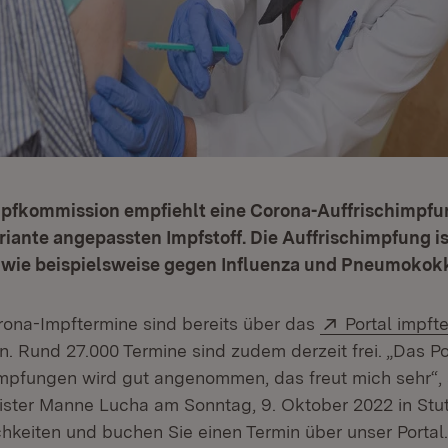
mpfkommission empfiehlt eine Corona-Auffrischimpfu
iante angepassten Impfstoff. Die Auffrischimpfung is
, wie beispielsweise gegen Influenza und Pneumokok
Extern:
ona-Impftermine sind bereits über das
Portal impf
m Fenster)
 Rund 27.000 Termine sind zudem derzeit frei. „Das Por
mpfungen wird gut angenommen, das freut mich sehr“,
ster Manne Lucha am Sonntag, 9. Oktober 2022 in Stut
chkeiten und buchen Sie einen Termin über unser Portal