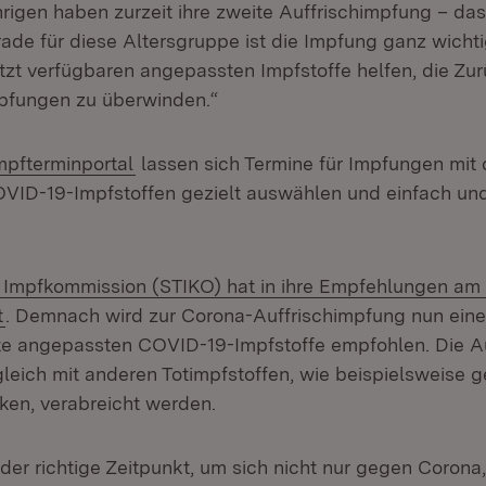
rigen haben zurzeit ihre zweite Auffrischimpfung – das
ade für diese Altersgruppe ist die Impfung ganz wichtig
etzt verfügbaren angepassten Impfstoffe helfen, die Zu
pfungen zu überwinden.“
xtern:
(Öffnet in neuem Fenster)
mpfterminportal
lassen sich Termine für Impfungen mit
VID-19-Impfstoffen gezielt auswählen und einfach un
 Impfkommission (STIKO) hat in ihre Empfehlungen am
(Öffnet in neuem Fenster)
t
. Demnach wird zur Corona-Auffrischimpfung nun einer
te angepassten COVID-19-Impfstoffe empfohlen. Die A
gleich mit anderen Totimpfstoffen, wie beispielsweise 
en, verabreicht werden.
 der richtige Zeitpunkt, um sich nicht nur gegen Coron