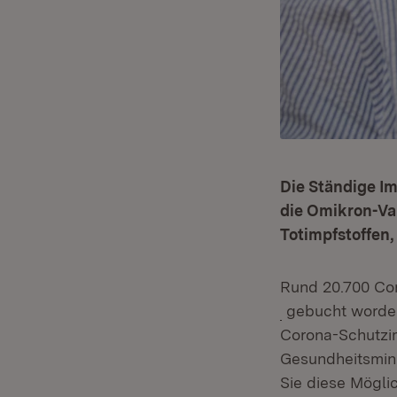
Die Ständige I
die Omikron-Var
Totimpfstoffen
Rund 20.700 Cor
(Öffnet in neue
gebucht worden.
Corona-Schutzi
Gesundheitsmini
Sie diese Mögli