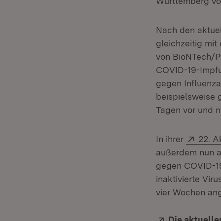
Württemberg vo
Nach den aktue
gleichzeitig m
von BioNTech/Pf
COVID-19-Impfun
gegen Influenza
beispielsweise 
Tagen vor und 
Exter
In ihrer
22. A
außerdem nun a
gegen COVID-19 
inaktivierte Vi
vier Wochen an
Extern:
Die aktuell