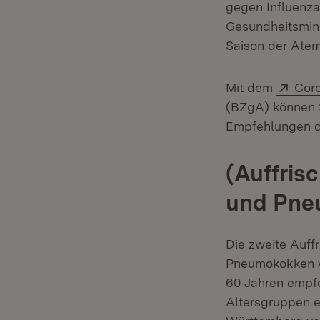
gegen Influenza
Gesundheitsmini
Saison der Ate
Exte
Mit dem
Coro
(BZgA) können Si
Empfehlungen d
(Auffris
und Pne
Die zweite Auf
Pneumokokken w
60 Jahren empfo
Altersgruppen e