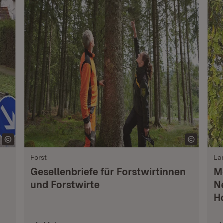
Forst
La
Gesellenbriefe für Forstwirtinnen
M
und Forstwirte
N
H