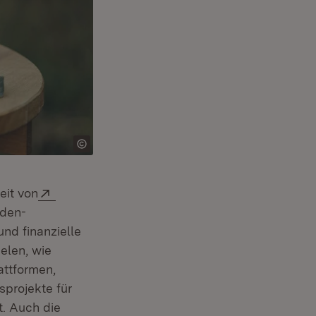
Extern:
eit von
aden-
und finanzielle
ielen, wie
attformen,
sprojekte für
t. Auch die