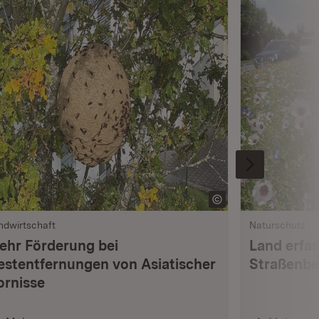
ndwirtschaft
Naturschutz
ehr Förderung bei
Land erfas
estentfernungen von Asiatischer
Straßenbe
ornisse