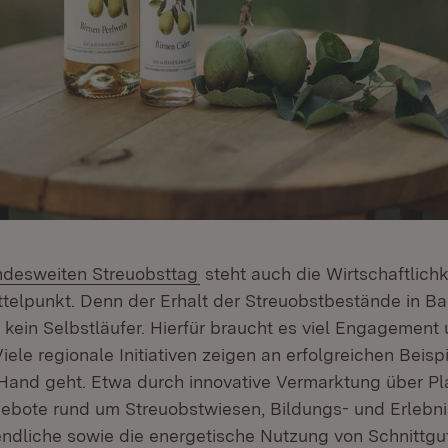
:
(Öffnet in neuem Fenster)
ndesweiten Streuobsttag
steht auch die Wirtschaftlichk
t in neuem Fenster)
ttelpunkt. Denn der Erhalt der Streuobstbestände in B
kein Selbstläufer. Hierfür braucht es viel Engagement 
iele regionale Initiativen zeigen an erfolgreichen Beisp
Hand geht. Etwa durch innovative Vermarktung über Pl
gebote rund um Streuobstwiesen, Bildungs- und Erlebni
ndliche sowie die energetische Nutzung von Schnittgu