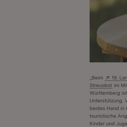
Extern
„Beim
19. La
(Öffne
Streuobst
im Mi
Württemberg ist 
Unterstützung. V
beides Hand in 
touristische An
Kinder und Juge