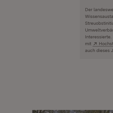
Der landeswe
Wissensausta
Streuobstinit
Umweltverbän
Interessierte
Extern
mit
Hochst
auch dieses J