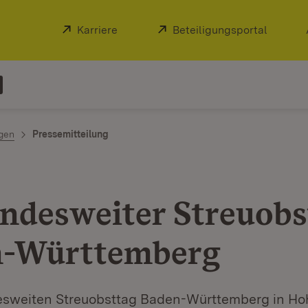
Extern:
Karriere
(Öffnet in neuem Fenster)
Extern:
Beteiligungsportal
(Öffnet
ngen
Pressemitteilung
andesweiter Streuobs
n-Württemberg
esweiten Streuobsttag Baden-Württemberg in H