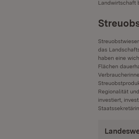
Landwirtschaft 
Streuobs
Streuobstwiesen
das Landschafts
haben eine wich
Flächen dauerha
Verbraucherinne
Streuobstproduk
Regionalität un
investiert, inve
Staatssekretäri
Landeswe