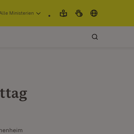
 in neuem Fenster)
Alle Ministerien
ttag
ohenheim