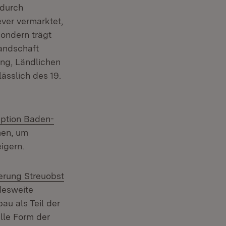
 durch
ever vermarktet,
sondern trägt
nster)
andschaft
ung, Ländlichen
ässlich des 19.
ption Baden-
men, um
eigern.
erung Streuobst
m Fenster)
desweite
au als Teil der
lle Form der