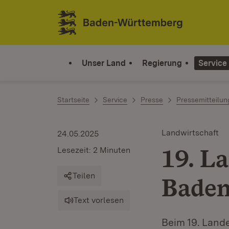
Zum Inhalt springen
Link zur Startseite
Unser Land
Regierung
Service
Startseite
Service
Presse
Pressemitteilu
Landwirtschaft
24.05.2025
19. L
Lesezeit: 2 Minuten
Teilen
Bade
Text vorlesen
Beim 19. Land