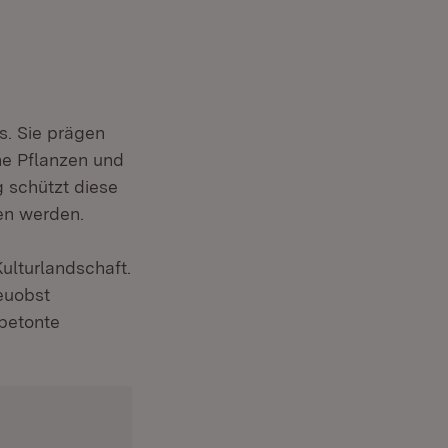
. Sie prägen
ne Pflanzen und
g schützt diese
en werden.
ulturlandschaft.
euobst
 betonte