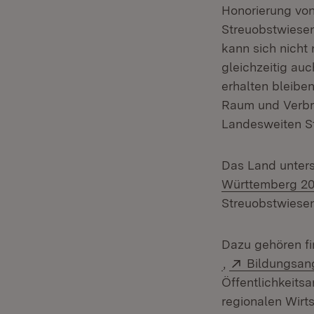
Honorierung vo
Streuobstwiesen 
kann sich nicht 
gleichzeitig au
erhalten bleiben
Raum und Verbra
Landesweiten S
Das Land unters
Württemberg 20
Streuobstwiesen 
Dazu gehören fi
(Öffnet in neue
Extern:
,
Bildungsan
Öffentlichkeitsa
regionalen Wirt