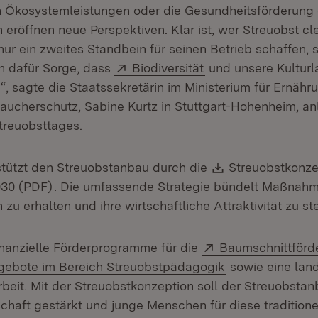
n Ökosystemleistungen oder die Gesundheitsförderung
eröffnen neue Perspektiven. Klar ist, wer Streuobst cl
nur ein zweites Standbein für seinen Betrieb schaffen, 
Extern:
(Öffnet in neuem Fe
ch dafür Sorge, dass
Biodiversität
und unsere Kulturl
“, sagte die Staatssekretärin im Ministerium für Ernähr
ucherschutz, Sabine Kurtz in Stuttgart-Hohenheim, anl
treuobsttages.
Download:
tützt den Streuobstanbau durch die
Streuobstkonze
(Öffnet in neuem Fenster)
30 (PDF)
. Die umfassende Strategie bündelt Maßnah
zu erhalten und ihre wirtschaftliche Attraktivität zu st
Extern:
nanzielle Förderprogramme für die
Baumschnittförd
m Fenster)
(Öffnet in neue
gebote im Bereich Streuobstpädagogik
sowie eine lan
rbeit. Mit der Streuobstkonzeption soll der Streuobstanb
schaft gestärkt und junge Menschen für diese traditione