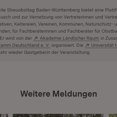
ite Streuobsttag Baden-Württemberg bietet eine Platt
usch und zur Vernetzung von Vertreterinnen und Vertre
iativen, Keltereien, Vereinen, Kommunen, Naturschutz- 
den, für Fachberaterinnen und Fachberater für Obstb
Extern:
(Öffnet 
. Er wird von der
Akademie Ländlicher Raum
in Zusa
:
(Öffnet in neuem Fenster)
Extern:
amm Deutschland e. V.
organisiert. Die
Universität
ahr wieder Gastgeberin der Veranstaltung.
Weitere Meldungen