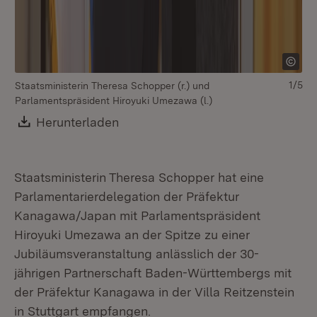
1/5
Staatsministerin Theresa Schopper (r.) und
v.l
Parlamentspräsident Hiroyuki Umezawa (l.)
Pa
St
Download:
Herunterladen
(Öffnet in neuem Fenster)
(B
Wü
(H
Staatsministerin Theresa Schopper hat eine
Parlamentarierdelegation der Präfektur
Kanagawa/Japan mit Parlamentspräsident
Hiroyuki Umezawa an der Spitze zu einer
Jubiläumsveranstaltung anlässlich der 30-
jährigen Partnerschaft Baden-Württembergs mit
der Präfektur Kanagawa in der Villa Reitzenstein
in Stuttgart empfangen.