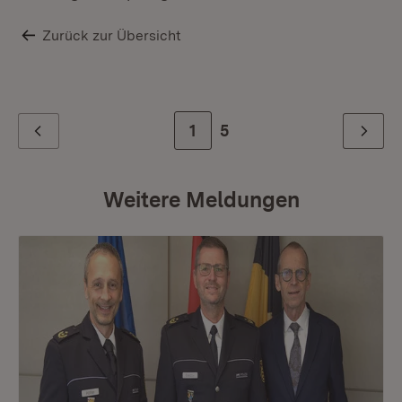
Zurück zur Übersicht
Zur Seite
1
Zur letzten Seite
5
Zurück
Weiter
Weitere Meldungen