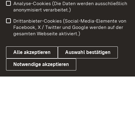
Analyse-Cookies (Die Daten werden ausschließlich
Zum 
anonymisiert verarbeitet.)
Impressum
Kontakt
Drittanbieter-Cookies (Social-Media-Elemente von
Benutzungshinweise
Barrierefreiheit
Facebook, X / Twitter und Google werden auf der
gesamten Webseite aktiviert.)
Datenschutz
Cookies
Alle akzeptieren
Auswahl bestätigen
Notwendige akzeptieren
Link zum Landesportal