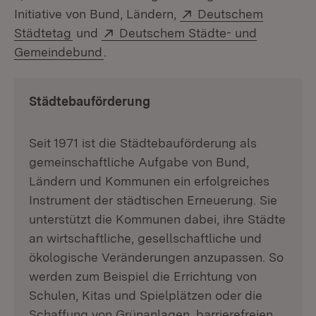
Extern:
Initiative von Bund, Ländern,
Deutschem
(Öffnet in neuem Fenster)
Extern:
Städtetag
und
Deutschem Städte- und
(Öffnet in neuem Fenster)
Gemeindebund
.
Städtebauförderung
Seit 1971 ist die Städtebauförderung als
gemeinschaftliche Aufgabe von Bund,
Ländern und Kommunen ein erfolgreiches
Instrument der städtischen Erneuerung. Sie
unterstützt die Kommunen dabei, ihre Städte
an wirtschaftliche, gesellschaftliche und
ökologische Veränderungen anzupassen. So
werden zum Beispiel die Errichtung von
Schulen, Kitas und Spielplätzen oder die
Schaffung von Grünanlagen, barrierefreien