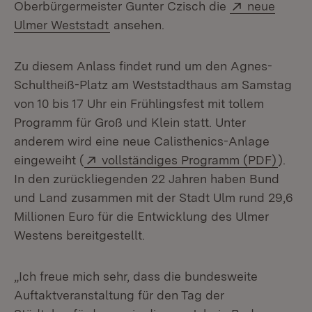
Extern:
Oberbürgermeister Gunter Czisch die
neue
(Öffnet in neuem Fenster)
Ulmer Weststadt
ansehen.
Zu diesem Anlass findet rund um den Agnes-
Schultheiß-Platz am Weststadthaus am Samstag
von 10 bis 17 Uhr ein Frühlingsfest mit tollem
Programm für Groß und Klein statt. Unter
anderem wird eine neue Calisthenics-Anlage
Extern:
(Öffne
eingeweiht (
vollständiges Programm (PDF)
).
In den zurückliegenden 22 Jahren haben Bund
und Land zusammen mit der Stadt Ulm rund 29,6
Millionen Euro für die Entwicklung des Ulmer
Westens bereitgestellt.
„Ich freue mich sehr, dass die bundesweite
Auftaktveranstaltung für den Tag der