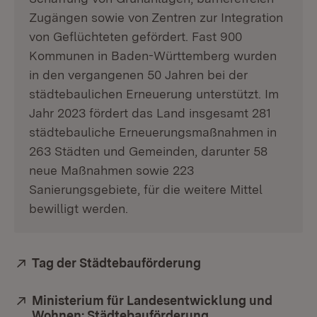
Zugängen sowie von Zentren zur Integration
von Geflüchteten gefördert. Fast 900
Kommunen in Baden-Württemberg wurden
in den vergangenen 50 Jahren bei der
städtebaulichen Erneuerung unterstützt. Im
Jahr 2023 fördert das Land insgesamt 281
städtebauliche Erneuerungsmaßnahmen in
263 Städten und Gemeinden, darunter 58
neue Maßnahmen sowie 223
Sanierungsgebiete, für die weitere Mittel
bewilligt werden.
Extern:
Tag der Städtebauförderung
(Öffnet in neuem F
Extern:
Ministerium für Landesentwicklung und
Wohnen: Städtebauförderung
(Öffnet in neuem 