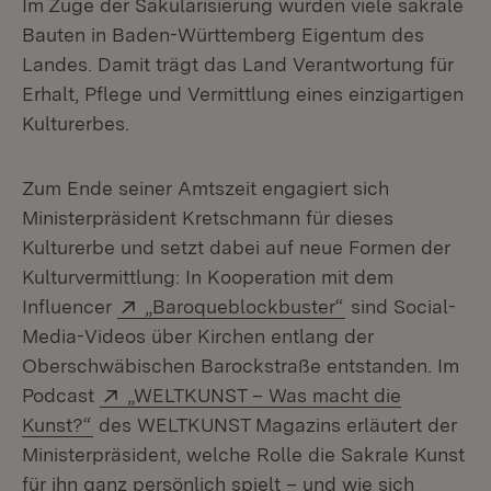
Im Zuge der Säkularisierung wurden viele sakrale
Bauten in Baden-Württemberg Eigentum des
Landes. Damit trägt das Land Verantwortung für
Erhalt, Pflege und Vermittlung eines einzigartigen
Kulturerbes.
Zum Ende seiner Amtszeit engagiert sich
Ministerpräsident Kretschmann für dieses
Kulturerbe und setzt dabei auf neue Formen der
Kulturvermittlung: In Kooperation mit dem
Extern:
(Öffnet in neuem
Influencer
„Baroqueblockbuster“
sind Social-
Media-Videos über Kirchen entlang der
Oberschwäbischen Barockstraße entstanden. Im
Extern:
Podcast
„WELTKUNST – Was macht die
(Öffnet in neuem Fenster)
Kunst?“
des WELTKUNST Magazins erläutert der
Ministerpräsident, welche Rolle die Sakrale Kunst
für ihn ganz persönlich spielt – und wie sich