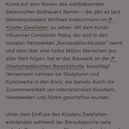
Kunst auf dem Niveau des weltbekannten
italienischen Bildhauers Bernini – die gibt es laut
Extern
Ministerpräsident Winfried Kretschmann im
(Öffnet in neuem Fenster)
Kloster Zwiefalten
zu sehen. Mit dem Kunst-
Influencer Constantin Pelka, der sich in den
sozialen Netzwerken „Baroqueblockbuster“ nennt
und dem über eine halbe Million Menschen aus
Exter
aller Welt folgen, hat er das Bauwerk an der
(Öffnet in neuem F
Oberschwäbischen Barockstraße
besichtigt.
Gemeinsam nahmen sie Skulpturen und
Kunstwerke in den Blick, die damals durch die
Zusammenarbeit von internationalen Künstlern,
Handwerken und Äbten geschaffen wurden.
Unter dem Einfluss des Klosters Zwiefalten
entstanden während der Barockepoche viele