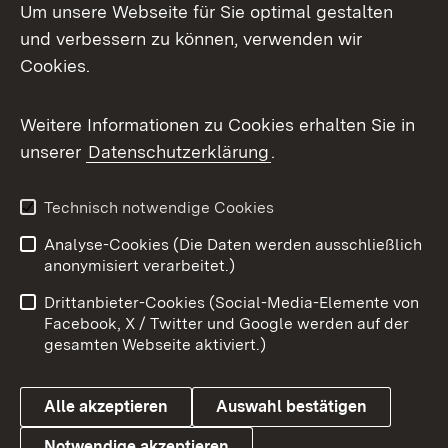
Um unsere Webseite für Sie optimal gestalten
Mastodon
und verbessern zu können, verwenden wir
Cookies.
Messenger
Social Wall
Weitere Informationen zu Cookies erhalten Sie in
unserer
Datenschutzerklärung
.
X / Twitter
Youtube
Technisch notwendige Cookies
Analyse-Cookies (Die Daten werden ausschließlich
Zum 
anonymisiert verarbeitet.)
Impressum
Kontakt
Drittanbieter-Cookies (Social-Media-Elemente von
Benutzungshinweise
Barrierefreiheit
Facebook, X / Twitter und Google werden auf der
gesamten Webseite aktiviert.)
Datenschutz
Cookies
Alle akzeptieren
Auswahl bestätigen
Notwendige akzeptieren