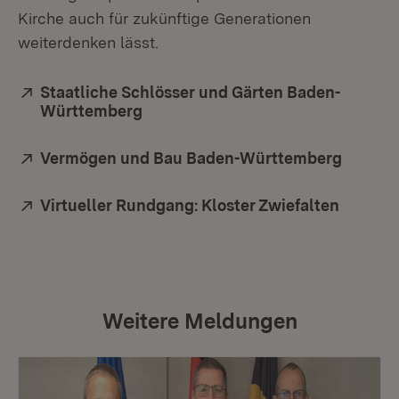
Kirche auch für zukünftige Generationen
weiterdenken lässt.
Extern:
Staatliche Schlösser und Gärten Baden-
Württemberg
(Öffnet in neuem Fenster)
Extern:
Vermögen und Bau Baden-Württemberg
(Öffnet
Extern:
Virtueller Rundgang: Kloster Zwiefalten
(Öffnet
Weitere Meldungen