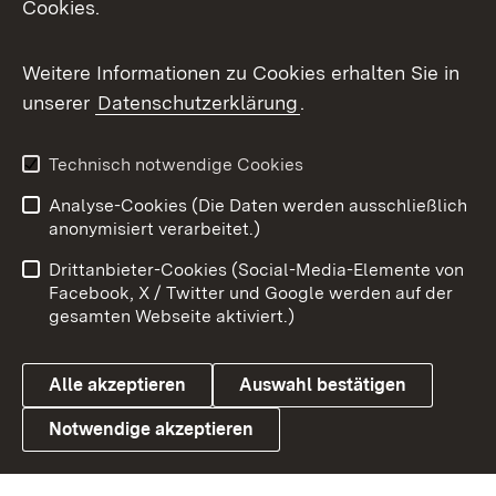
Cookies.
Messenger
Social Wall
Weitere Informationen zu Cookies erhalten Sie in
unserer
Datenschutzerklärung
.
X / Twitter
Youtube
Technisch notwendige Cookies
Analyse-Cookies (Die Daten werden ausschließlich
Zum 
anonymisiert verarbeitet.)
Impressum
Kontakt
Drittanbieter-Cookies (Social-Media-Elemente von
Benutzungshinweise
Barrierefreiheit
Facebook, X / Twitter und Google werden auf der
gesamten Webseite aktiviert.)
Datenschutz
Cookies
Alle akzeptieren
Auswahl bestätigen
Notwendige akzeptieren
Link zum Landesportal