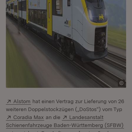
Extern:
(Öffnet in neuem Fenster)
Alstom
hat einen Vertrag zur Lieferung von 26
weiteren Doppelstockzügen („DoStos“) vom Typ
Extern:
(Öffnet in neuem Fenster)
Extern:
Coradia Max
an die
Landesanstalt
(Öf
Schienenfahrzeuge Baden-Württemberg (SFBW)