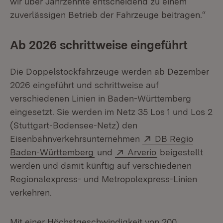
wir über Jahrzehnte entscheidend zu einem
zuverlässigen Betrieb der Fahrzeuge beitragen.“
Ab 2026 schrittweise eingeführt
Die Doppelstockfahrzeuge werden ab Dezember
2026 eingeführt und schrittweise auf
verschiedenen Linien in Baden-Württemberg
eingesetzt. Sie werden im Netz 35 Los 1 und Los 2
(Stuttgart-Bodensee-Netz) den
Extern:
Eisenbahnverkehrsunternehmen
DB Regio
(Öffnet in neuem Fenster)
Extern:
(Öffnet in neue
Baden-Württemberg
und
Arverio
beigestellt
werden und damit künftig auf verschiedenen
Regionalexpress- und Metropolexpress-Linien
verkehren.
Mit einer Höchstgeschwindigkeit von 200