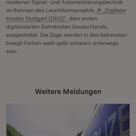
moderner Signal- und Automatisierungstechnik
Extern:
im Rahmen des Leuchtturmprojekts
„Digitaler
(Öffnet in neuem Fenster)
Knoten Stuttgart (DKS)“
, dem ersten
digitalisierten Bahnknoten Deutschlands,
ausgestattet. Die Züge werden in den bekannten
bwegt-Farben weiß-gelb-schwarz unterwegs
sein.
Weitere Meldungen