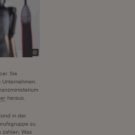
er. Sie
n Unternehmen.
inanzministerium
(Öffnet in neuem Fenster)
cer
heraus.
sind in der
Berufsgruppe zu
n zahlen. Was