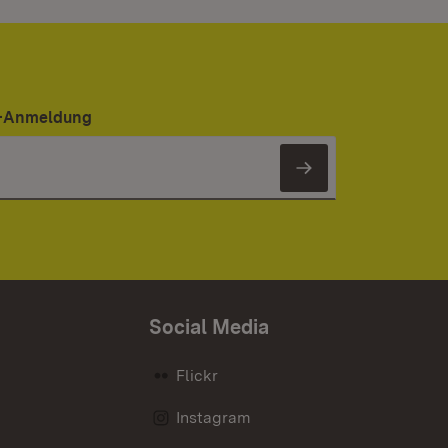
er-Anmeldung
Newsletter 
Social Media
Flickr
Instagram