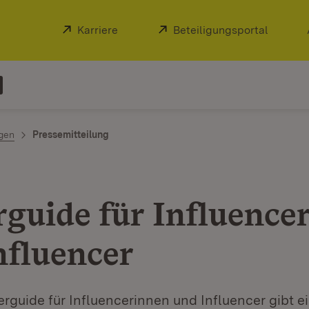
Extern:
Karriere
(Öffnet in neuem Fenster)
Extern:
Beteiligungsportal
(Öffnet
ngen
Pressemitteilung
rguide für Influence
nfluencer
rguide für Influencerinnen und Influencer gibt e