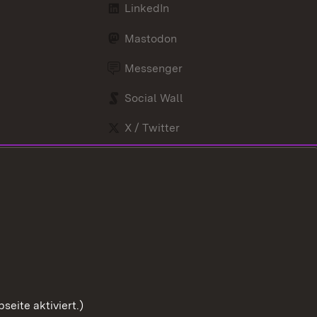
LinkedIn
Mastodon
Messenger
Social Wall
X / Twitter
Youtube
eite aktiviert.)
Zum Sei