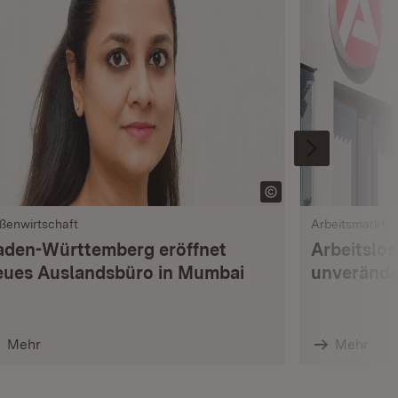
ßenwirtschaft
Arbeitsmarkt
aden-Württemberg eröffnet
Arbeitslo
eues Auslandsbüro in Mumbai
unverände
Mehr
Mehr