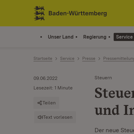
Zum Inhalt springen
Link zur Startseite
Unser Land
Regierung
Service
Startseite
Service
Presse
Pressemitteilu
Steuern
09.06.2022
Steue
Lesezeit: 1 Minute
Teilen
und I
Text vorlesen
Der neue Steue