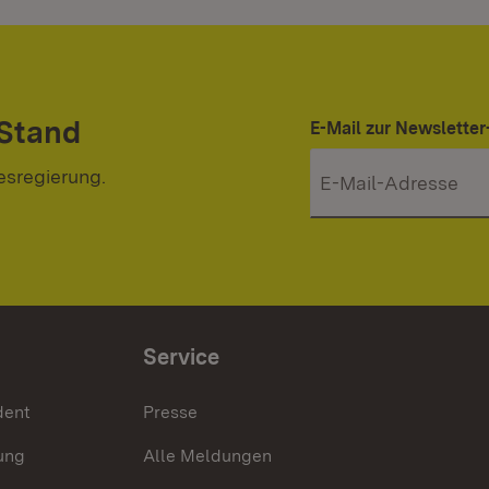
 Stand
E-Mail zur Newslett
esregierung.
Service
dent
Presse
ung
Alle Meldungen