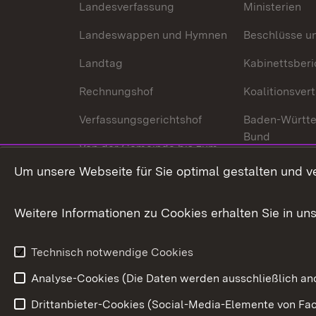
Landesverfassung
Ministerien
Landeswappen und Hymnen
Beschlüsse u
Landtag
Kabinettsberi
Rechnungshof
Koalitionsver
Verfassungsgerichtshof
Baden-Württ
Bund
Von der Gemeinde bis zum
Ministerium
In Europa und
Um unsere Webseite für Sie optimal gestalten und v
Traditionen
Weitere Informationen zu Cookies erhalten Sie in un
Wirtschaftsstandort
Urlaubs- und Kulturland
Technisch notwendige Cookies
Analyse-Cookies (Die Daten werden ausschließlich ano
Drittanbieter-Cookies (Social-Media-Elemente von Fac