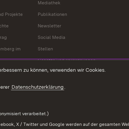
Mediathek
nd Projekte
Publikationen
chte
Newsletter
trag
Social Media
emberg im
Stellen
Gesetze und Verordnungen
 der Welt
erbessern zu können, verwenden wir Cookies.
Gesetzblatt
Ansprechpartner
serer
Datenschutzerklärung
.
Kontaktformular
Serviceportal
nymisiert verarbeitet.)
ebook, X / Twitter und Google werden auf der gesamten Webs