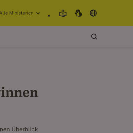
 in neuem Fenster)
Alle Ministerien
rinnen
inen Überblick