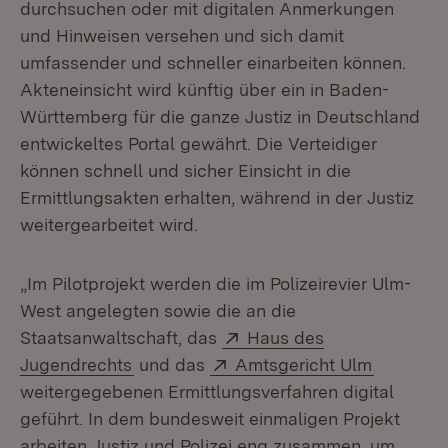
durchsuchen oder mit digitalen Anmerkungen
und Hinweisen versehen und sich damit
umfassender und schneller einarbeiten können.
Akteneinsicht wird künftig über ein in Baden-
Württemberg für die ganze Justiz in Deutschland
entwickeltes Portal gewährt. Die Verteidiger
können schnell und sicher Einsicht in die
Ermittlungsakten erhalten, während in der Justiz
weitergearbeitet wird.
„Im Pilotprojekt werden die im Polizeirevier Ulm-
West angelegten sowie die an die
Extern:
Staatsanwaltschaft, das
Haus des
(Öffnet in neuem Fenster)
Extern:
(Öffnet i
Jugendrechts
und das
Amtsgericht Ulm
weitergegebenen Ermittlungsverfahren digital
geführt. In dem bundesweit einmaligen Projekt
arbeiten Justiz und Polizei eng zusammen, um