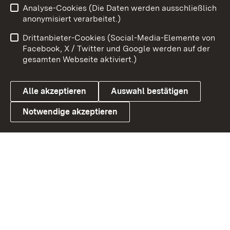
Analyse-Cookies (Die Daten werden ausschließlich
Zum 
anonymisiert verarbeitet.)
Impressum
Kontakt
Drittanbieter-Cookies (Social-Media-Elemente von
Benutzungshinweise
Barrierefreiheit
Facebook, X / Twitter und Google werden auf der
gesamten Webseite aktiviert.)
Datenschutz
Cookies
Alle akzeptieren
Auswahl bestätigen
Notwendige akzeptieren
Link zum Landesportal