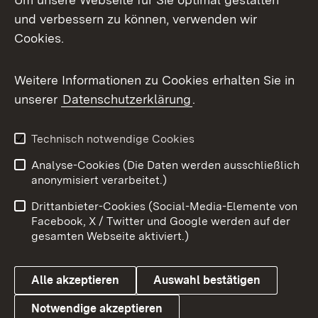
Mastodon
und verbessern zu können, verwenden wir
Cookies.
Messenger
Social Wall
Weitere Informationen zu Cookies erhalten Sie in
unserer
Datenschutzerklärung
.
X / Twitter
Youtube
Technisch notwendige Cookies
Analyse-Cookies (Die Daten werden ausschließlich
Zum 
anonymisiert verarbeitet.)
Impressum
Kontakt
Drittanbieter-Cookies (Social-Media-Elemente von
Benutzungshinweise
Barrierefreiheit
Facebook, X / Twitter und Google werden auf der
gesamten Webseite aktiviert.)
Datenschutz
Cookies
Alle akzeptieren
Auswahl bestätigen
Notwendige akzeptieren
Link zum Landesportal