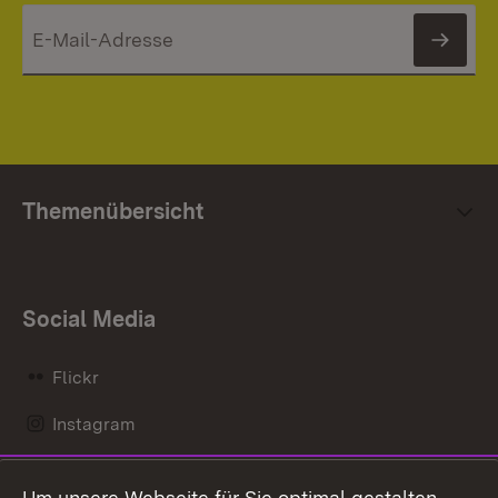
News
Themenübersicht
Social Media
Flickr
Instagram
LinkedIn
Um unsere Webseite für Sie optimal gestalten