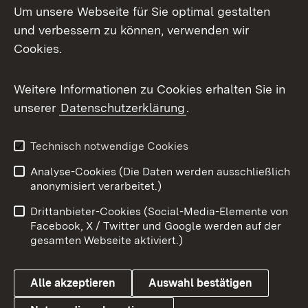
Um unsere Webseite für Sie optimal gestalten
Mastodon
und verbessern zu können, verwenden wir
Cookies.
Messenger
Social Wall
Weitere Informationen zu Cookies erhalten Sie in
unserer
Datenschutzerklärung
.
X / Twitter
Youtube
Technisch notwendige Cookies
Analyse-Cookies (Die Daten werden ausschließlich
Zum 
anonymisiert verarbeitet.)
Impressum
Kontakt
Drittanbieter-Cookies (Social-Media-Elemente von
Benutzungshinweise
Barrierefreiheit
Facebook, X / Twitter und Google werden auf der
gesamten Webseite aktiviert.)
Datenschutz
Cookies
Alle akzeptieren
Auswahl bestätigen