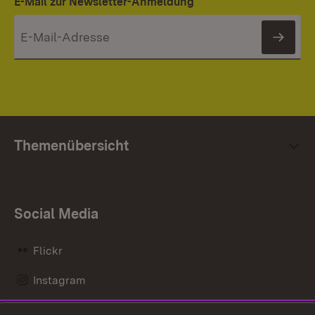
E-Mail zur Newsletter-Anmeldung
News
Themenübersicht
Social Media
Flickr
Instagram
LinkedIn