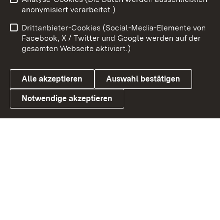
Zum 
anonymisiert verarbeitet.)
Impressum
Kontakt
Drittanbieter-Cookies (Social-Media-Elemente von
Benutzungshinweise
Barrierefreiheit
Facebook, X / Twitter und Google werden auf der
gesamten Webseite aktiviert.)
Datenschutz
Cookies
Alle akzeptieren
Auswahl bestätigen
Notwendige akzeptieren
Link zum Landesportal