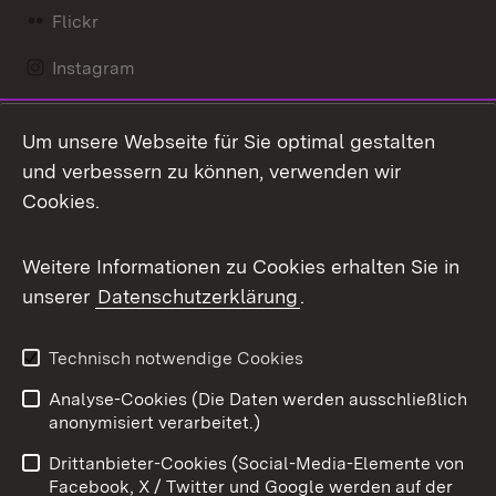
Flickr
Instagram
LinkedIn
Um unsere Webseite für Sie optimal gestalten
Mastodon
und verbessern zu können, verwenden wir
Cookies.
Messenger
Social Wall
Weitere Informationen zu Cookies erhalten Sie in
unserer
Datenschutzerklärung
.
X / Twitter
Youtube
Technisch notwendige Cookies
Analyse-Cookies (Die Daten werden ausschließlich
Zum 
anonymisiert verarbeitet.)
Impressum
Kontakt
Drittanbieter-Cookies (Social-Media-Elemente von
Benutzungshinweise
Barrierefreiheit
Facebook, X / Twitter und Google werden auf der