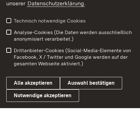
unserer
Datenschutzerklärung
.
X / Twitter
Youtube
Technisch notwendige Cookies
Analyse-Cookies (Die Daten werden ausschließlich
Zum 
anonymisiert verarbeitet.)
Impressum
Kontakt
Drittanbieter-Cookies (Social-Media-Elemente von
Benutzungshinweise
Barrierefreiheit
Facebook, X / Twitter und Google werden auf der
gesamten Webseite aktiviert.)
Datenschutz
Cookies
Alle akzeptieren
Auswahl bestätigen
Notwendige akzeptieren
Link zum Landesportal