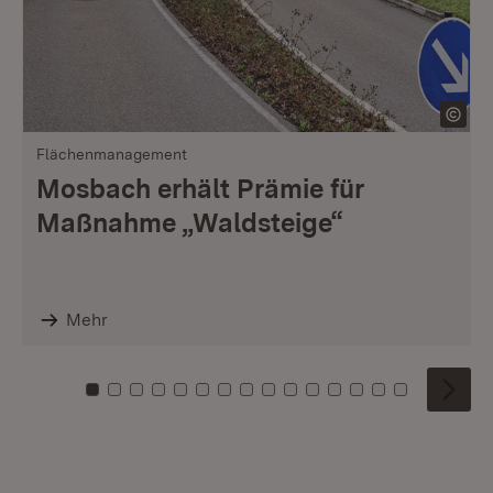
Flächenmanagement
Mosbach erhält Prämie für
Maßnahme „Waldsteige“
Mehr
Zu Kachel: 0
Zu Kachel: 1
Zu Kachel: 2
Zu Kachel: 3
Zu Kachel: 4
Zu Kachel: 5
Zu Kachel: 6
Zu Kachel: 7
Zu Kachel: 8
Zu Kachel: 9
Zu Kachel: 10
Zu Kachel: 11
Zu Kachel: 12
Zu Kachel: 1
Zu Kachel