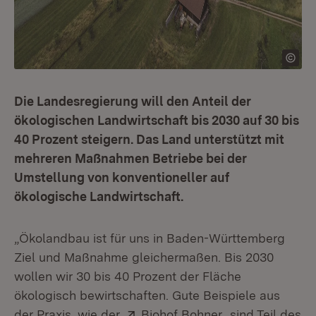
Die Landesregierung will den Anteil der
ökologischen Landwirtschaft bis 2030 auf 30 bis
40 Prozent steigern. Das Land unterstützt mit
mehreren Maßnahmen Betriebe bei der
Umstellung von konventioneller auf
ökologische Landwirtschaft.
„Ökolandbau ist für uns in Baden-Württemberg
Ziel und Maßnahme gleichermaßen. Bis 2030
wollen wir 30 bis 40 Prozent der Fläche
ökologisch bewirtschaften. Gute Beispiele aus
Extern:
(Öffnet in neue
der Praxis, wie der
Biohof Bohner
, sind Teil des