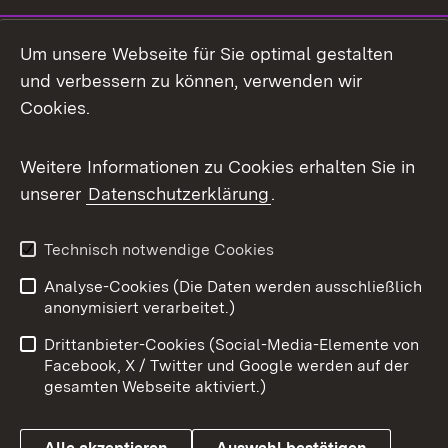
LinkedIn
Um unsere Webseite für Sie optimal gestalten
Mastodon
und verbessern zu können, verwenden wir
Cookies.
Messenger
Social Wall
Weitere Informationen zu Cookies erhalten Sie in
unserer
Datenschutzerklärung
.
X / Twitter
Youtube
Technisch notwendige Cookies
Analyse-Cookies (Die Daten werden ausschließlich
Zum 
anonymisiert verarbeitet.)
Impressum
Kontakt
Drittanbieter-Cookies (Social-Media-Elemente von
Benutzungshinweise
Barrierefreiheit
Facebook, X / Twitter und Google werden auf der
gesamten Webseite aktiviert.)
Datenschutz
Cookies