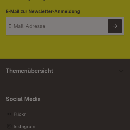
E-Mail zur Newsletter-Anmeldung
News
Themenübersicht
Social Media
Flickr
Instagram