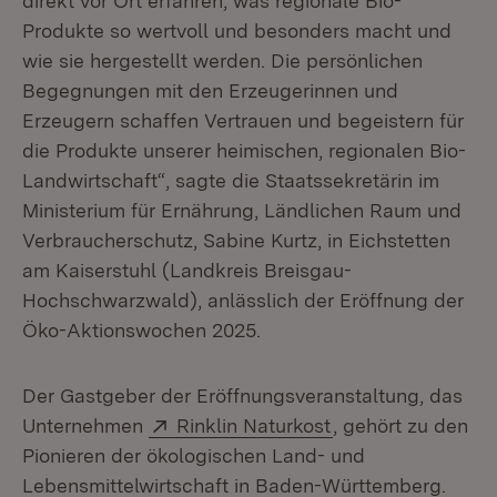
direkt vor Ort erfahren, was regionale Bio-
Produkte so wertvoll und besonders macht und
wie sie hergestellt werden. Die persönlichen
Begegnungen mit den Erzeugerinnen und
Erzeugern schaffen Vertrauen und begeistern für
die Produkte unserer heimischen, regionalen Bio-
Landwirtschaft“, sagte die Staatssekretärin im
Ministerium für Ernährung, Ländlichen Raum und
Verbraucherschutz, Sabine Kurtz, in Eichstetten
am Kaiserstuhl (Landkreis Breisgau-
Hochschwarzwald), anlässlich der Eröffnung der
Öko-Aktionswochen 2025.
Der Gastgeber der Eröffnungsveranstaltung, das
Extern:
(Öffnet in neuem 
Unternehmen
Rinklin Naturkost
, gehört zu den
Pionieren der ökologischen Land- und
Lebensmittelwirtschaft in Baden-Württemberg.