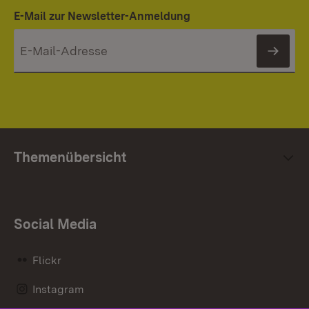
E-Mail zur Newsletter-Anmeldung
News
Themenübersicht
Social Media
Flickr
Instagram