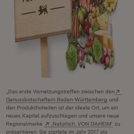
Exte
„Das erste Vernetzungstreffen zwischen den
(Öffnet in
Genussbotschaftern Baden-Württemberg
und
den Produkthoheiten ist der ideale Ort, um ein
neues Kapitel aufzuschlagen und unsere neue
Extern:
(Öffnet 
Regionalmarke
‚Natürlich. VON DAHEIM‘
zu
präsentieren. Sie startete im Jahr 2017 als