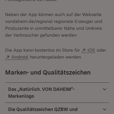
Neben der App können auch auf der Webseite
vondaheim.de/regional regionale Erzeuger und
Produzente in unmittelbarer Nähe und Umkreis
der Verbraucher gefunden werden
Extern:
(Öffnet 
Die App kann kostenlos im Store für
iOS
oder
Extern:
(Öffnet in neuem Fenster)
Android
heruntergeladen werden.
Marken- und Qualitätszeichen
Das „Natürlich. VON DAHEIM“-
Markenlogo
Die Qualitätszeichen QZBW und