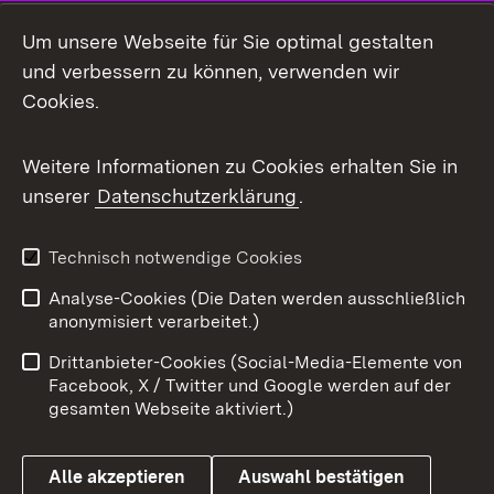
LinkedIn
Um unsere Webseite für Sie optimal gestalten
Mastodon
und verbessern zu können, verwenden wir
Cookies.
Messenger
Social Wall
Weitere Informationen zu Cookies erhalten Sie in
unserer
Datenschutzerklärung
.
X / Twitter
Youtube
Technisch notwendige Cookies
Analyse-Cookies (Die Daten werden ausschließlich
Zum 
anonymisiert verarbeitet.)
Impressum
Kontakt
Drittanbieter-Cookies (Social-Media-Elemente von
Benutzungshinweise
Barrierefreiheit
Facebook, X / Twitter und Google werden auf der
gesamten Webseite aktiviert.)
Datenschutz
Cookies
Alle akzeptieren
Auswahl bestätigen