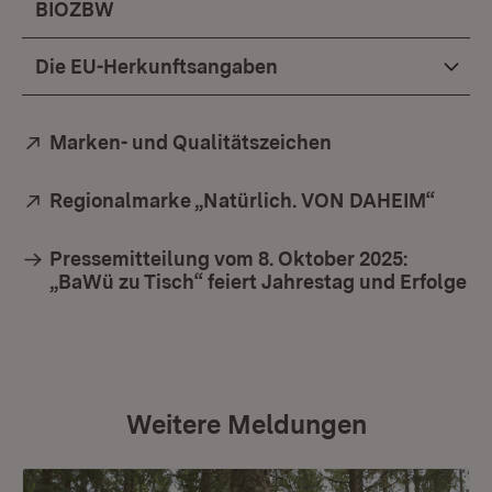
BIOZBW
Die EU-Herkunftsangaben
Extern:
Marken- und Qualitätszeichen
(Öffnet in neuem
Extern:
Regionalmarke „Natürlich. VON DAHEIM“
(Öffn
Pressemitteilung vom 8. Oktober 2025:
„BaWü zu Tisch“ feiert Jahrestag und Erfolge
Weitere Meldungen