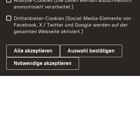
Analyse-Cookies (Die Daten werden ausschließlich
Zum 
anonymisiert verarbeitet.)
Impressum
Kontakt
Drittanbieter-Cookies (Social-Media-Elemente von
Benutzungshinweise
Barrierefreiheit
Facebook, X / Twitter und Google werden auf der
gesamten Webseite aktiviert.)
Datenschutz
Cookies
Alle akzeptieren
Auswahl bestätigen
Notwendige akzeptieren
Link zum Landesportal