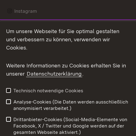
Instagram
LinkedIn
Um unsere Webseite für Sie optimal gestalten
Mastodon
und verbessern zu können, verwenden wir
Cookies.
Messenger
Social Wall
Weitere Informationen zu Cookies erhalten Sie in
unserer
Datenschutzerklärung
.
X / Twitter
Youtube
Technisch notwendige Cookies
Analyse-Cookies (Die Daten werden ausschließlich
Zum 
anonymisiert verarbeitet.)
Impressum
Kontakt
Drittanbieter-Cookies (Social-Media-Elemente von
Benutzungshinweise
Barrierefreiheit
Facebook, X / Twitter und Google werden auf der
gesamten Webseite aktiviert.)
Datenschutz
Cookies