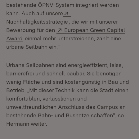
bestehende ÖPNV-System integriert werden
Extern:
kann. Auch auf unsere
(Öffnet in neuem Fenster)
Nachhaltigkeitsstrategie
, die wir mit unserer
Extern:
Bewerbung für den
European Green Capital
(Öffnet in neuem Fenster)
Award
einmal mehr unterstreichen, zahlt eine
urbane Seilbahn ein.“
Urbane Seilbahnen sind energieeffizient, leise,
barrierefrei und schnell baubar. Sie benötigen
wenig Fläche und sind kostengünstig in Bau und
Betrieb. „Mit dieser Technik kann die Stadt einen
komfortablen, verlässlichen und
umweltfreundlichen Anschluss des Campus an
bestehende Bahn- und Busnetze schaffen“, so
Hermann weiter.