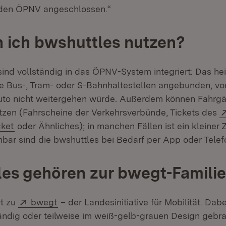
den ÖPNV angeschlossen.“
 ich bwshuttles nutzen?
ind vollständig in das ÖPNV-System integriert: Das heiß
 Bus-, Tram- oder S-Bahnhaltestellen angebunden, vo
to nicht weitergehen würde. Außerdem können Fahrgäs
zen (Fahrscheine der Verkehrsverbünde, Tickets des
(Öffnet in neuem Fenster)
cket
oder Ähnliches); in manchen Fällen ist ein kleiner
bar sind die bwshuttles bei Bedarf per App oder Telef
es gehören zur bwegt-Familie
Extern:
(Öffnet in neuem Fenster)
rt zu
bwegt
– der Landesinitiative für Mobilität. Dabe
ändig oder teilweise im weiß-gelb-grauen Design gebr