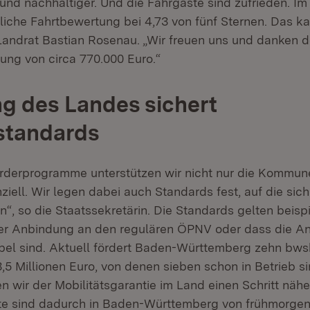
r und nachhaltiger. Und die Fahrgäste sind zufrieden. I
tliche Fahrtbewertung bei 4,73 von fünf Sternen. Das k
 Landrat Bastian Rosenau. „Wir freuen uns und danken 
zung von circa 770.000 Euro.“
g des Landes sichert
standards
rderprogramme unterstützen wir nicht nur die Kommu
ziell. Wir legen dabei auch Standards fest, auf die sic
n“, so die Staatssekretärin. Die Standards gelten beis
der Anbindung an den regulären ÖPNV oder dass die A
xibel sind. Aktuell fördert Baden-Württemberg zehn bws
,5 Millionen Euro, von denen sieben schon in Betrieb si
wir der Mobilitätsgarantie im Land einen Schritt nähe
te sind dadurch in Baden-Württemberg von frühmorgen