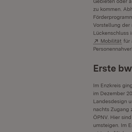
Gebieten oder a
zu kommen. Abhi
Förderprogramme
Vorstellung der
Lückenschluss i
Extern:
(Öff
Mobilität
für
Personennahver
Erste bw
Im Enzkreis gi
im Dezember 202
Landesdesign u
nachts Zugang z
ÖPNV. Hier sind
umsteigen. Im E