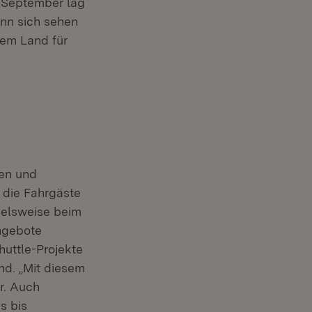
m September lag
ann sich sehen
dem Land für
nen und
h die Fahrgäste
pielsweise beim
ngebote
huttle-Projekte
nd. „Mit diesem
r. Auch
s bis