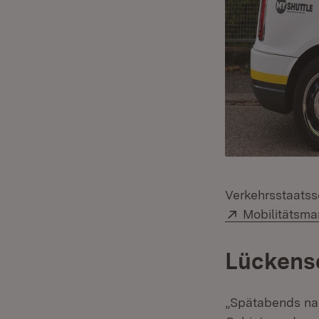
Verkehrsstaatss
Extern:
Mobilitätsma
Lückensc
„Spätabends nac