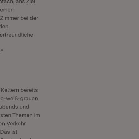
fach, ans Ziel
seinen
 Zimmer bei der
 den
erfreundliche
.“
eltern bereits
elb-weiß-grauen
 abends und
dsten Themen im
en Verkehr
Das ist