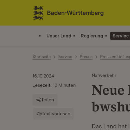
Zum Inhalt springen
Link zur Startseite
Unser Land
Regierung
Service
Startseite
Service
Presse
Pressemitteilu
Nahverkehr
16.10.2024
Neue 
Lesezeit: 10 Minuten
Teilen
bwshu
Text vorlesen
Das Land hat i