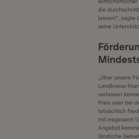
wirtschaftliche
die durchschnit
lassen!“, sagte
seine Unterstüt
Förderun
Mindest
„Über unsere Fö
Landkreise finan
verlassen könne
Preis oder bei 
tatsächlich fle
mit insgesamt 13
Angebot kommen 
ländliche Gebie