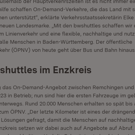
ußerhalb der Hauptverkehrszeiten ist es nicht immer ein
lfe schaffen On-Demand-Verkehre, die das Land mit 
n unterstützt“, erklärte Verkehrsstaatssekretärin Elke
 neuen Landesmarke. „Mit den bwshuttles schaffen wir
m Linienverkehr und eine flexible, nachhaltige und nutz
net in neuem Fenster)
 alle Menschen in Baden-Württemberg. Der öffentliche
kehr (ÖPNV) von heute geht über Bus und Bahn hinaus
shuttles im Enzkreis
ng das On-Demand-Angebot zwischen Remchingen und K
3 in Betrieb; nun sind hier die ersten Fahrzeuge im g
nterwegs. Rund 20.000 Menschen erhalten so spät bis
um ÖPNV. „Der letzte Kilometer ist eines der drängen
 Lösungen gefragt, damit die Menschen auf nachhaltig
nzkreis setzen wir dabei auch auf Angebote auf Abruf. 