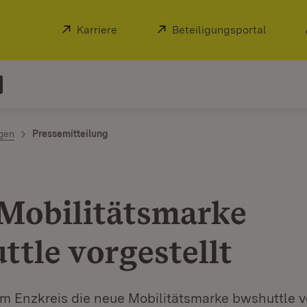
Extern:
Karriere
(Öffnet in neuem Fenster)
Extern:
Beteiligungsportal
(Öffnet
ngen
Pressemitteilung
Mobilitätsmarke
ttle vorgestellt
m Enzkreis die neue Mobilitätsmarke bwshuttle vo