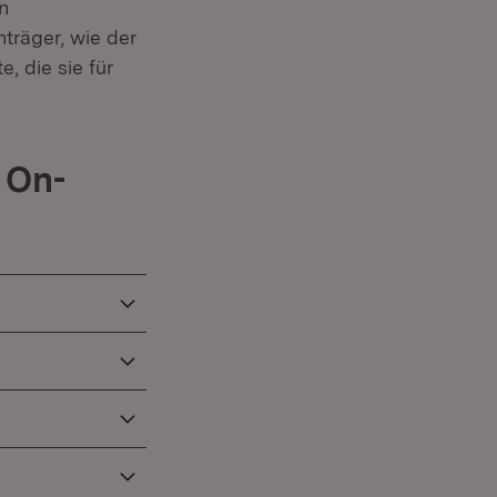
n
räger, wie der
, die sie für
 On-