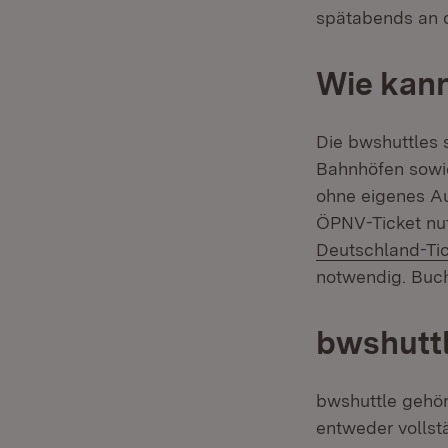
spätabends an 
Wie kann
Die bwshuttles s
Bahnhöfen sowie
ohne eigenes Au
ÖPNV-Ticket nut
Deutschland-Ti
notwendig. Buch
bwshuttl
bwshuttle gehö
entweder vollst