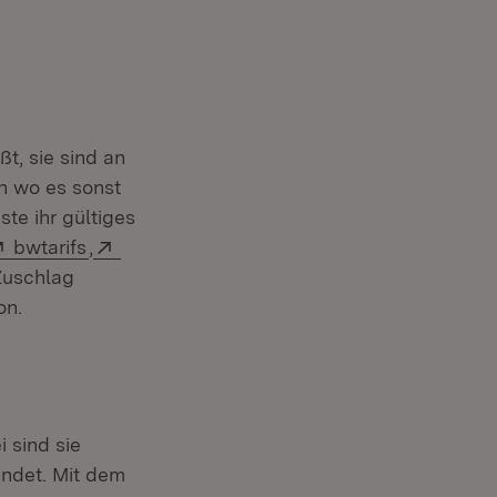
t, sie sind an
n wo es sonst
te ihr gültiges
Extern:
(Öffnet in neuem Fenster)
Extern:
bwtarifs
,
 Zuschlag
on.
i sind sie
andet. Mit dem