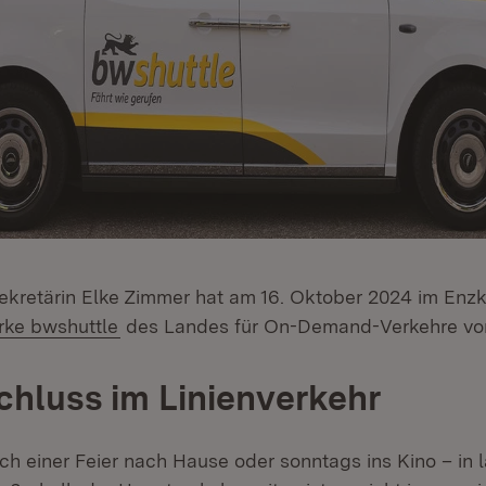
ekretärin Elke Zimmer hat am 16. Oktober 2024 im Enzk
(Öffnet in neuem Fenster)
rke bwshuttle
des Landes für On-Demand-Verkehre vorg
hluss im Linienverkehr
h einer Feier nach Hause oder sonntags ins Kino – in 