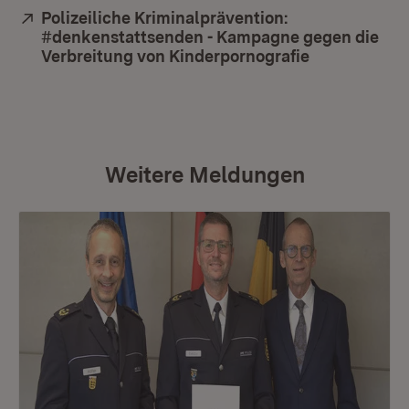
Extern:
Polizeiliche Kriminalprävention:
#denkenstattsenden - Kampagne gegen die
Verbreitung von Kinderpornografie
(Öffnet in n
Weitere Meldungen