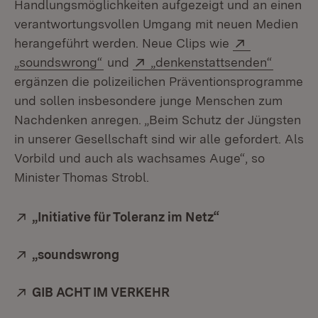
Handlungsmöglichkeiten aufgezeigt und an einen
verantwortungsvollen Umgang mit neuen Medien
Extern:
herangeführt werden. Neue Clips wie
(Öffnet in neuem Fenster)
Extern:
(Öffnet
„soundswrong“
und
„denkenstattsenden“
ergänzen die polizeilichen Präventionsprogramme
und sollen insbesondere junge Menschen zum
Nachdenken anregen. „Beim Schutz der Jüngsten
in unserer Gesellschaft sind wir alle gefordert. Als
Vorbild und auch als wachsames Auge“, so
Minister Thomas Strobl.
Extern:
„Initiative für Toleranz im Netz“
(Öffnet in neuem
Extern:
„soundswrong
(Öffnet in neuem Fenster)
Extern:
GIB ACHT IM VERKEHR
(Öffnet in neuem Fenster