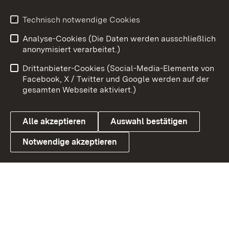
Youtube
Technisch notwendige Cookies
Analyse-Cookies (Die Daten werden ausschließlich
Zum 
anonymisiert verarbeitet.)
Impressum
Kontakt
Drittanbieter-Cookies (Social-Media-Elemente von
Benutzungshinweise
Barrierefreiheit
Facebook, X / Twitter und Google werden auf der
gesamten Webseite aktiviert.)
Datenschutz
Cookies
Alle akzeptieren
Auswahl bestätigen
Notwendige akzeptieren
Link zum Landesportal