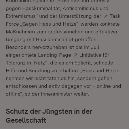
Koordinierungsstelle „Präventiv und offensiv
gegen Hasskriminalität, Antisemitismus und
Extern:
Extremismus“ und der Unterstützung der
Task
(Öffnet in neuem Fen
Force „Gegen Hass und Hetze“
werden konkrete
Maßnahmen zum professionellen und effektiven
Umgang mit Hasskriminalität getroffen.
Besonders hervorzuheben ist die im Juli
Extern:
eingerichtete Landing-Page
„Initiative für
(Öffnet in neuem Fenster)
Toleranz im Netz“
, die es ermöglicht, schnelle
Hilfe und Beratung zu erhalten. „Hass und Hetze
nehmen wir nicht tatenlos hin, sondern gehen
entschlossen und aktiv dagegen vor – online und
offline“, so der Innenminister weiter.
Schutz der Jüngsten in der
Gesellschaft