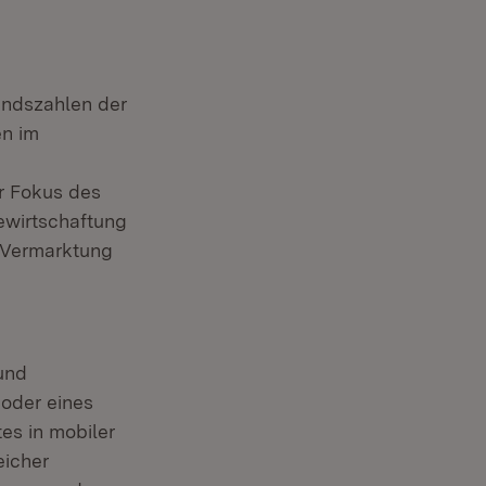
Extern:
andszahlen der
n im
r Fokus des
ewirtschaftung
d Vermarktung
und
oder eines
es in mobiler
eicher