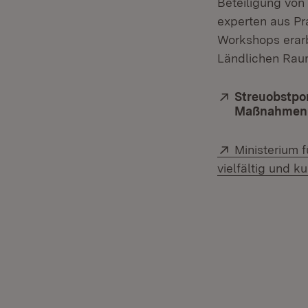
Beteiligung von
experten aus P
Workshops erarb
Ländlichen Rau
Extern:
Streuobstpor
Maßnahmenpl
Extern:
Ministerium 
vielfältig und ku