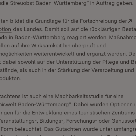
die Streuobst Baden-Württemberg” in Auftrag geben.
en bildet die Grundlage für die Fortschreibung der
(Öffnet in neuem Fenster)
ption
des Landes. Damit soll auf die rückläufigen Best
nde in Baden-Württemberg reagiert werden. Maßnahme
llen auf ihre Wirksamkeit hin überprüft und
öglichkeiten weiterentwickelt und ergänzt werden. De
t dabei sowohl auf der Unterstützung der Pflege und B
stände, als auch in der Stärkung der Verarbeitung un
odukten.
tachtens ist auch eine Machbarkeitsstudie für eine
bniswelt Baden-Württemberg”. Dabei wurden Optionen 
en für die Entwicklung eines touristischen Zentrums 
Veranstaltungs-, Bildungs-, Forschungs- oder Genussort
r Form beleuchtet. Das Gutachten wurde unter umfangr