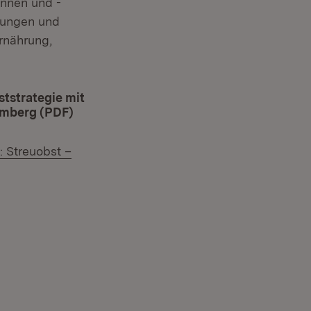
innen und -
gungen und
rnährung,
tstrategie mit
emberg (PDF)
(Öffnet in neuem Fenster)
: Streuobst –