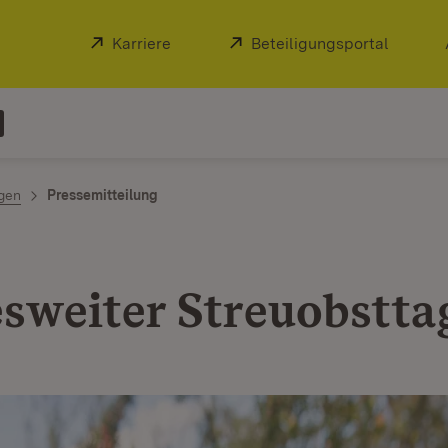
Extern:
Karriere
(Öffnet in neuem Fenster)
Extern:
Beteiligungsportal
(Öffnet
ngen
Pressemitteilung
sweiter Streuobstta