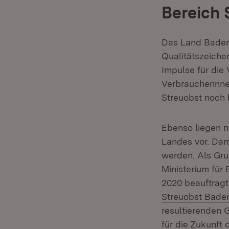
Bereich 
Das Land Baden-
Qualitätszeiche
Impulse für die
Verbraucherinn
Streuobst noch b
Ebenso liegen n
Landes vor. Da
werden. Als Gru
Ministerium für
2020 beauftrag
Streuobst Bade
resultierenden 
für die Zukunft