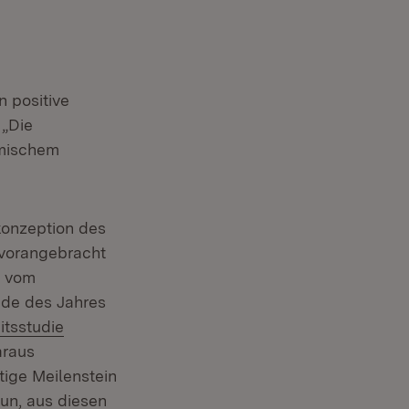
n positive
 „Die
imischem
konzeption des
 vorangebracht
s vom
nde des Jahres
itsstudie
araus
tige Meilenstein
nun, aus diesen