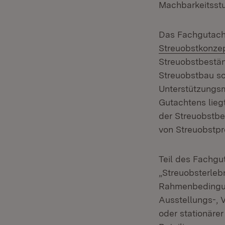
Machbarkeitsstu
Das Fachgutacht
Streuobstkonze
Streuobstbestä
Streuobstbau so
Unterstützungsm
Gutachtens lieg
der Streuobstbe
von Streuobstpr
Teil des Fachgu
„Streuobsterle
Rahmenbedingung
Ausstellungs-, 
oder stationäre