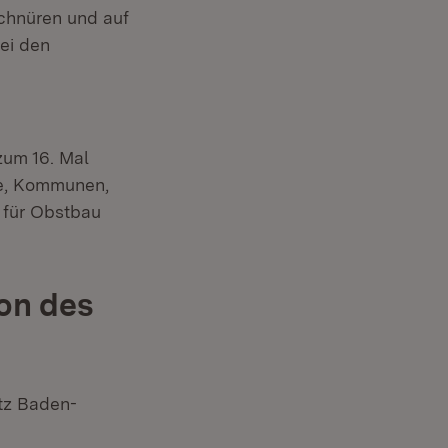
chnüren und auf
ei den
zum 16. Mal
ine, Kommunen,
 für Obstbau
on des
tz Baden-