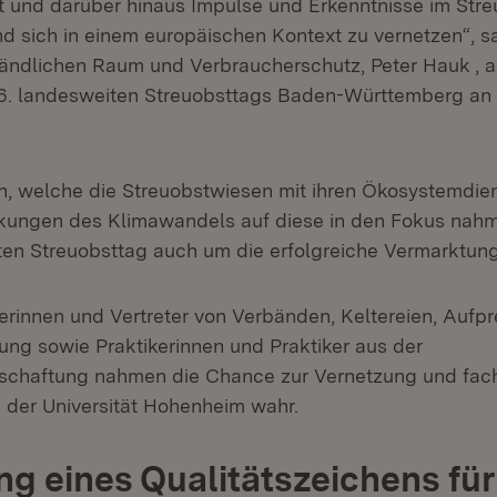
 und darüber hinaus Impulse und Erkenntnisse im Str
 sich in einem europäischen Kontext zu vernetzen“, sa
Ländlichen Raum und Verbraucherschutz, Peter Hauk , a
16. landesweiten Streuobsttags Baden-Württemberg an d
, welche die Streuobstwiesen mit ihren Ökosystemdie
kungen des Klimawandels auf diese in den Fokus nahm
en Streuobsttag auch um die erfolgreiche Vermarktung
erinnen und Vertreter von Verbänden, Keltereien, Aufpre
ung sowie Praktikerinnen und Praktiker aus der
tschaftung nahmen die Chance zur Vernetzung und fac
 der Universität Hohenheim wahr.
ng eines Qualitätszeichens für