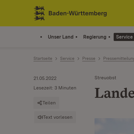
Zum Inhalt springen
Link zur Startseite
Unser Land
Regierung
Service
Startseite
Service
Presse
Pressemitteilu
Streuobst
21.05.2022
Lande
Lesezeit: 3 Minuten
Teilen
Text vorlesen