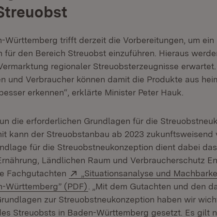
Streuobst
Württemberg trifft derzeit die Vorbereitungen, um ein
n für den Bereich Streuobst einzuführen. Hieraus werde
 Vermarktung regionaler Streuobsterzeugnisse erwartet.
en und Verbraucher können damit die Produkte aus he
esser erkennen“, erklärte Minister Peter Hauk.
un die erforderlichen Grundlagen für die Streuobstneu
mit kann der Streuobstanbau ab 2023 zukunftsweisend
ndlage für die Streuobstneukonzeption dient dabei da
 Ernährung, Ländlichen Raum und Verbraucherschutz E
Extern:
te Fachgutachten
„Situationsanalyse und Machbarke
(Öffnet in neuem Fenster)
n-Württemberg” (PDF)
. „Mit dem Gutachten und den d
Grundlagen zur Streuobstneukonzeption haben wir wich
 des Streuobsts in Baden-Württemberg gesetzt. Es gilt 