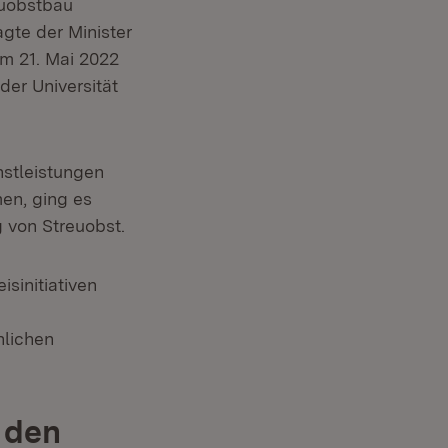
euobstbau
gte der Minister
m 21. Mai 2022
er Universität
nstleistungen
en, ging es
 von Streuobst.
isinitiativen
hlichen
 den