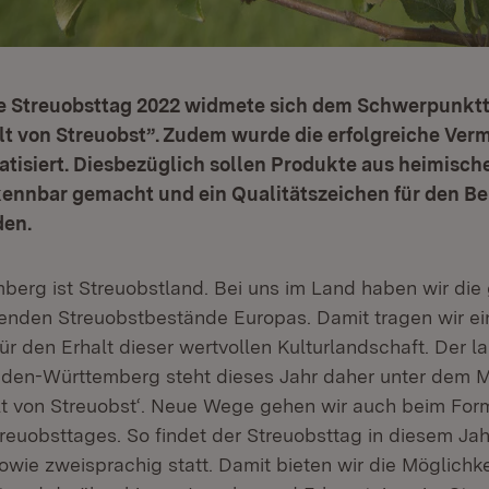
e Streuobsttag 2022 widmete sich dem Schwerpunk
t von Streuobst”. Zudem wurde die erfolgreiche Ver
atisiert. Diesbezüglich sollen Produkte aus heimisc
kennbar gemacht und ein Qualitätszeichen für den Be
den.
erg ist Streuobstland. Bei uns im Land haben wir die
den Streuobstbestände Europas. Damit tragen wir ei
ür den Erhalt dieser wertvollen Kulturlandschaft. Der 
den-Württemberg steht dieses Jahr daher unter dem M
 von Streuobst‘. Neue Wege gehen wir auch beim For
euobsttages. So findet der Streuobsttag in diesem Jahr
owie zweisprachig statt. Damit bieten wir die Möglichke