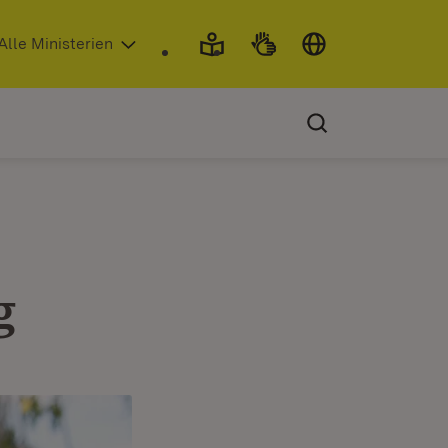
 in neuem Fenster)
Alle Ministerien
g