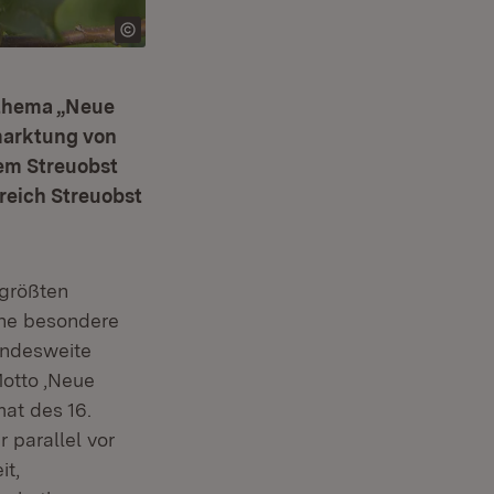
tthema „Neue
marktung von
hem Streuobst
reich Streuobst
 größten
ne besondere
landesweite
otto ‚Neue
mat des 16.
 parallel vor
it,