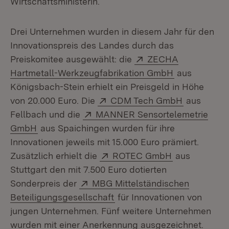
Wirtschaftsministerin.
Drei Unternehmen wurden in diesem Jahr für den
Innovationspreis des Landes durch das
Extern:
Preiskomitee ausgewählt: die
ZECHA
(Öffnet in n
Hartmetall-Werkzeugfabrikation GmbH
aus
Königsbach-Stein erhielt ein Preisgeld in Höhe
Extern:
(Öffnet in
von 20.000 Euro. Die
CDM Tech GmbH
aus
Extern:
Fellbach und die
MANNER Sensortelemetrie
(Öffnet in neuem Fenster)
GmbH
aus Spaichingen wurden für ihre
Innovationen jeweils mit 15.000 Euro prämiert.
Extern:
(Öffnet in ne
Zusätzlich erhielt die
ROTEC GmbH
aus
Stuttgart den mit 7.500 Euro dotierten
Extern:
Sonderpreis der
MBG Mittelständischen
(Öffnet in neuem Fenster)
Beteiligungsgesellschaft
für Innovationen von
jungen Unternehmen. Fünf weitere Unternehmen
wurden mit einer Anerkennung ausgezeichnet.