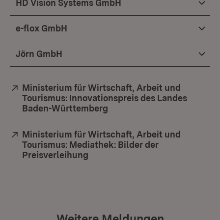
HD Vision Systems GmbH
e-flox GmbH
Jörn GmbH
Extern:
Ministerium für Wirtschaft, Arbeit und
Tourismus: Innovationspreis des Landes
Baden-Württemberg
(Öffnet in neuem Fenster)
Extern:
Ministerium für Wirtschaft, Arbeit und
Tourismus: Mediathek: Bilder der
Preisverleihung
(Öffnet in neuem Fenster)
Weitere Meldungen