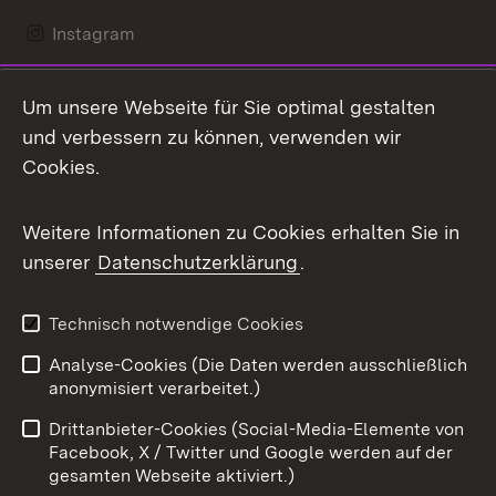
Instagram
LinkedIn
Um unsere Webseite für Sie optimal gestalten
Mastodon
und verbessern zu können, verwenden wir
Cookies.
Messenger
Social Wall
Weitere Informationen zu Cookies erhalten Sie in
unserer
Datenschutzerklärung
.
X / Twitter
Youtube
Technisch notwendige Cookies
Analyse-Cookies (Die Daten werden ausschließlich
Zum 
anonymisiert verarbeitet.)
Impressum
Kontakt
Drittanbieter-Cookies (Social-Media-Elemente von
Benutzungshinweise
Barrierefreiheit
Facebook, X / Twitter und Google werden auf der
gesamten Webseite aktiviert.)
Datenschutz
Cookies