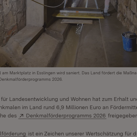
 am Marktplatz in Esslingen wird saniert. Das Land fördert die Maß
 Denkmalförderprogramms 2026.
 für Landesentwicklung und Wohnen hat zum Erhalt un
nkmalen im Land rund 6,9 Millionen Euro an Fördermit
Extern:
(Öffnet in n
che des
Denkmalförderprogramms 2026
freigegebe
(Öffnet in neuem Fenster)
förderung
ist ein Zeichen unserer Wertschätzung für 