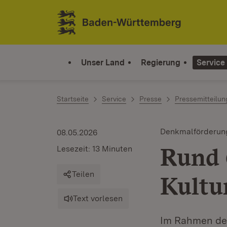
Zum Inhalt springen
Link zur Startseite
Unser Land
Regierung
Service
Startseite
Service
Presse
Pressemitteilu
Denkmalförderun
08.05.2026
Rund 
Lesezeit: 13 Minuten
Teilen
Kultu
Text vorlesen
Im Rahmen der