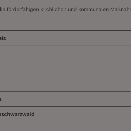
die förderfähigen kirchlichen und kommunalen Maßna
eis
s
hschwarzwald