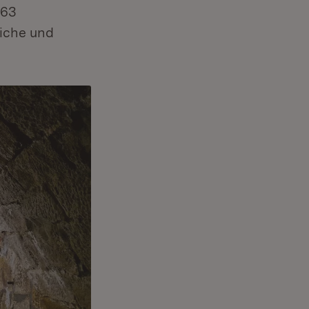
 63
liche und