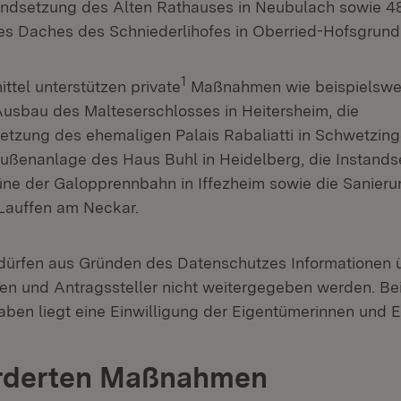
ndsetzung des Alten Rathauses in Neubulach sowie 48
es Daches des Schniederlihofes in Oberried-Hofsgrund
1
ttel unterstützen private
Maßnahmen wie beispielswei
usbau des Malteserschlosses in Heitersheim, die
tzung des ehemaligen Palais Rabaliatti in Schwetzing
ußenanlage des Haus Buhl in Heidelberg, die Instands
büne der Galopprennbahn in Iffezheim sowie die Sanieru
Lauffen am Neckar.
dürfen aus Gründen des Datenschutzes Informationen ü
nen und Antragssteller nicht weitergegeben werden. Be
ben liegt eine Einwilligung der Eigentümerinnen und E
örderten Maßnahmen