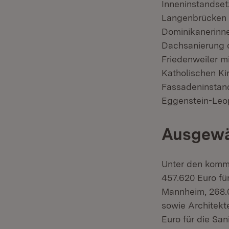
Inneninstandset
Langenbrücken 
Dominikanerinne
Dachsanierung d
Friedenweiler mi
Katholischen Kir
Fassadeninstand
Eggenstein-Leop
Ausgewä
Unter den kommu
457.620 Euro fü
Mannheim, 268.0
sowie Architekt
Euro für die Sa