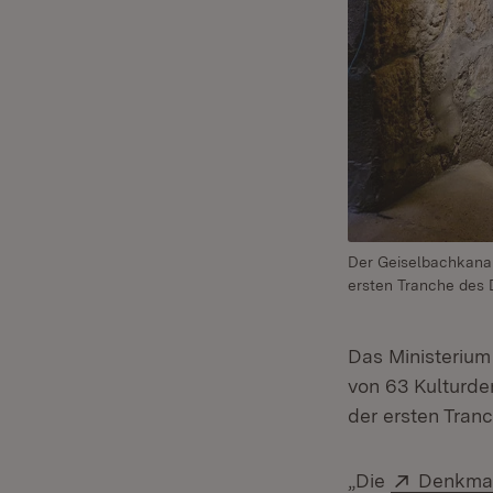
Der Geiselbachkanal
ersten Tranche des
Das Ministerium
von 63 Kulturde
der ersten Tran
Extern:
„Die
Denkmal