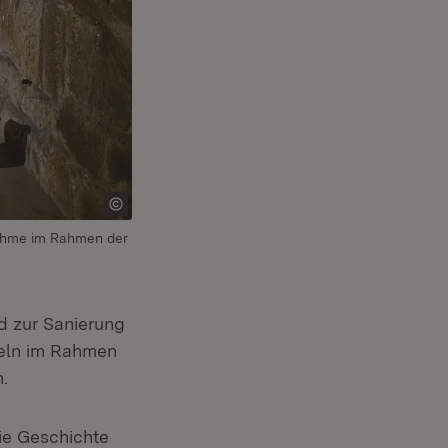
nahme im Rahmen der
d zur Sanierung
teln im Rahmen
euem Fenster)
n.
die Geschichte