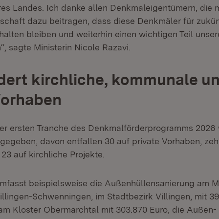
res Landes. Ich danke allen Denkmaleigentümern, die m
nschaft dazu beitragen, dass diese Denkmäler für zukün
alten bleiben und weiterhin einen wichtigen Teil unser
“, sagte Ministerin Nicole Razavi.
dert kirchliche, kommunale u
Vorhaben
er ersten Tranche des Denkmalförderprogramms 2026
egeben, davon entfallen 30 auf private Vorhaben, zeh
3 auf kirchliche Projekte.
mfasst beispielsweise die Außenhüllensanierung am M
illingen-Schwenningen, im Stadtbezirk Villingen, mit 39
m Kloster Obermarchtal mit 303.870 Euro, die Außen-