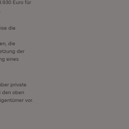
.930 Euro für
.
se die
en, die
etzung der
ng eines
ber private
i den oben
igentümer vor.