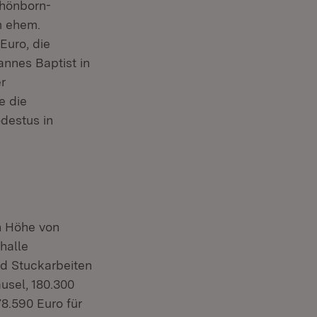
chönborn-
m ehem.
Euro, die
annes Baptist in
r
e die
destus in
n Höhe von
halle
nd Stuckarbeiten
usel, 180.300
8.590 Euro für