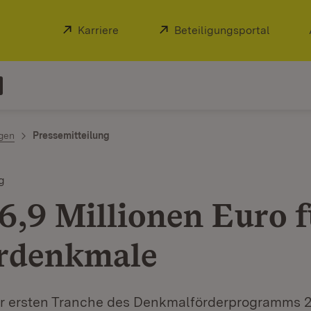
Extern:
Karriere
(Öffnet in neuem Fenster)
Extern:
Beteiligungsportal
(Öffnet
ngen
Pressemitteilung
g
6,9 Millionen Euro f
rdenkmale
 ersten Tranche des Denkmalförderprogramms 2