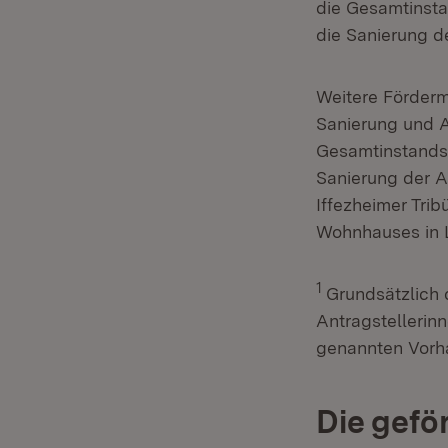
die Gesamtinsta
die Sanierung d
Weitere Fördermi
Sanierung und A
Gesamtinstandse
Sanierung der A
Iffezheimer Tri
Wohnhauses in 
1
Grundsätzlich 
Antragstellerin
genannten Vorha
Die gef