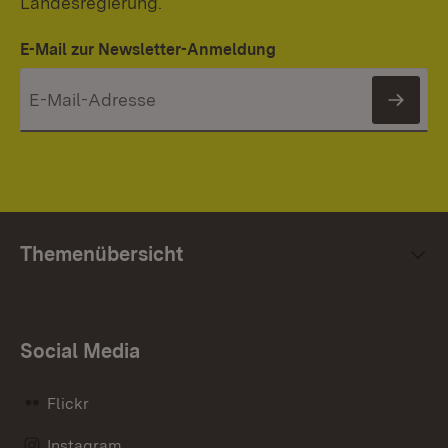
Landesregierung.
E-Mail zur Newsletter-Anmeldung
News
Themenübersicht
Social Media
Flickr
Instagram