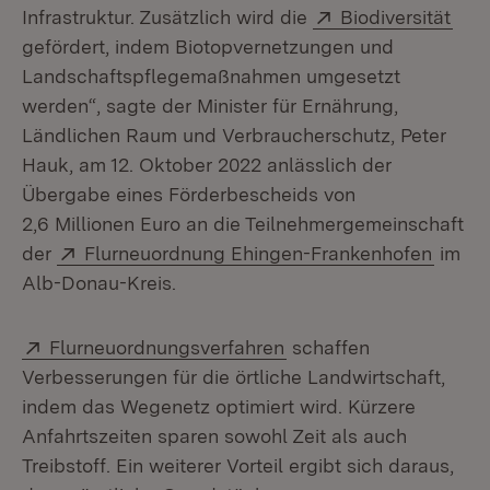
Extern:
(Öff
Infrastruktur. Zusätzlich wird die
Biodiversität
gefördert, indem Biotopvernetzungen und
Landschaftspflegemaßnahmen umgesetzt
werden“, sagte der Minister für Ernährung,
Ländlichen Raum und Verbraucherschutz, Peter
Hauk, am 12. Oktober 2022 anlässlich der
Übergabe eines Förderbescheids von
2,6 Millionen Euro an die Teilnehmergemeinschaft
Extern:
(Öffne
der
Flurneuordnung Ehingen-Frankenhofen
im
Alb-Donau-Kreis.
Extern:
(Öffnet in neuem Fenst
Flurneuordnungsverfahren
schaffen
Verbesserungen für die örtliche Landwirtschaft,
indem das Wegenetz optimiert wird. Kürzere
Anfahrtszeiten sparen sowohl Zeit als auch
Treibstoff. Ein weiterer Vorteil ergibt sich daraus,