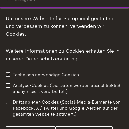
LinkedIn
Um unsere Webseite für Sie optimal gestalten
Mastodon
und verbessern zu können, verwenden wir
Cookies.
Messenger
Social Wall
Weitere Informationen zu Cookies erhalten Sie in
unserer
Datenschutzerklärung
.
X / Twitter
Youtube
Technisch notwendige Cookies
Analyse-Cookies (Die Daten werden ausschließlich
Zum 
anonymisiert verarbeitet.)
Impressum
Kontakt
Drittanbieter-Cookies (Social-Media-Elemente von
Benutzungshinweise
Barrierefreiheit
Facebook, X / Twitter und Google werden auf der
gesamten Webseite aktiviert.)
Datenschutz
Cookies