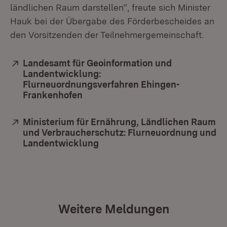
ländlichen Raum darstellen“, freute sich Minister
Hauk bei der Übergabe des Förderbescheides an
den Vorsitzenden der Teilnehmergemeinschaft.
Extern:
Landesamt für Geoinformation und
Landentwicklung:
Flurneuordnungsverfahren Ehingen-
Frankenhofen
(Öffnet in neuem Fenster)
Extern:
Ministerium für Ernährung, Ländlichen Raum
und Verbraucherschutz: Flurneuordnung und
Landentwicklung
(Öffnet in neuem Fenster)
Weitere Meldungen