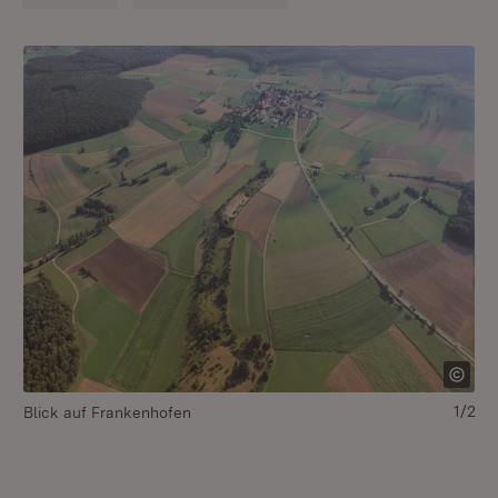
1/2
Blick auf Frankenhofen
vo
Te
Fr
Qu