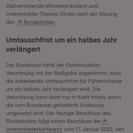
stellvertretende Ministerpräsident und
Innenminister Thomas Strobl nach der Sitzung
Extern:
(Öffnet in neuem Fenster)
des
Bundesrates
.
Umtauschfrist um ein halbes Jahr
verlängert
Der Bundesrat hatte der Fahrerlaubnis-
Verordnung mit der Maßgabe zugestimmt, dass
die anstehende Umtauschfrist für Führerscheine
um ein halbes Jahr verlängert wird. Die
Verordnung kann dann nur in Kraft treten, wenn
die vom Bundesrat geforderte Änderung
umgesetzt wird. Der heutige Beschluss des
Extern:
Bundesrates folgt einem Beschluss der
(Öffnet in neuem Fenster)
Innenministerkonferenz
vom 17. Januar 2022, den