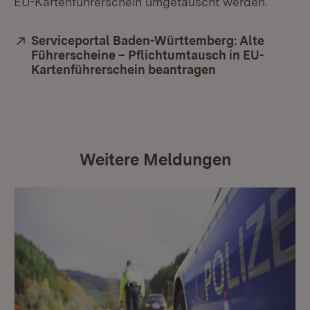
EU-Kartenführerschein umgetauscht werden.
Extern:
Serviceportal Baden-Württemberg: Alte
Führerscheine – Pflichtumtausch in EU-
Kartenführerschein beantragen
(Öffnet in neue
Weitere Meldungen