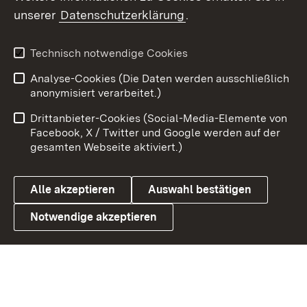
unserer
Datenschutzerklärung
.
X / Twitter
Youtube
Technisch notwendige Cookies
Analyse-Cookies (Die Daten werden ausschließlich
Zum 
anonymisiert verarbeitet.)
Impressum
Kontakt
Drittanbieter-Cookies (Social-Media-Elemente von
Benutzungshinweise
Barrierefreiheit
Facebook, X / Twitter und Google werden auf der
gesamten Webseite aktiviert.)
Datenschutz
Cookies
Alle akzeptieren
Auswahl bestätigen
Notwendige akzeptieren
Link zum Landesportal