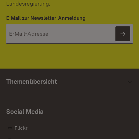
Landesregierung.
E-Mail zur Newsletter-Anmeldung
News
Themenübersicht
Social Media
Flickr