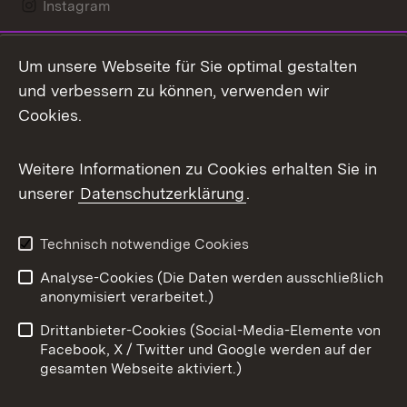
Instagram
LinkedIn
Um unsere Webseite für Sie optimal gestalten
Mastodon
und verbessern zu können, verwenden wir
Cookies.
Messenger
Social Wall
Weitere Informationen zu Cookies erhalten Sie in
unserer
Datenschutzerklärung
.
X / Twitter
Youtube
Technisch notwendige Cookies
Analyse-Cookies (Die Daten werden ausschließlich
Zum 
anonymisiert verarbeitet.)
Impressum
Kontakt
Drittanbieter-Cookies (Social-Media-Elemente von
Benutzungshinweise
Barrierefreiheit
Facebook, X / Twitter und Google werden auf der
gesamten Webseite aktiviert.)
Datenschutz
Cookies