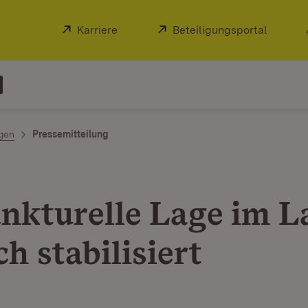
Extern:
Karriere
(Öffnet in neuem Fenster)
Extern:
Beteiligungsportal
(Öffnet
ngen
Pressemitteilung
nkturelle Lage im L
ch stabilisiert