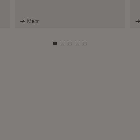
Mehr
Zu Kachel: 0
Zu Kachel: 3
Zu Kachel: 6
Zu Kachel: 9
Zu Kachel: 12