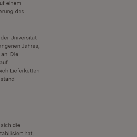
uf einem
derung des
der Universität
angenen Jahres,
 an. Die
rauf
ich Lieferketten
estand
 sich die
ilisiert hat,