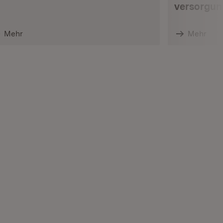
versorgun
Mehr
Mehr