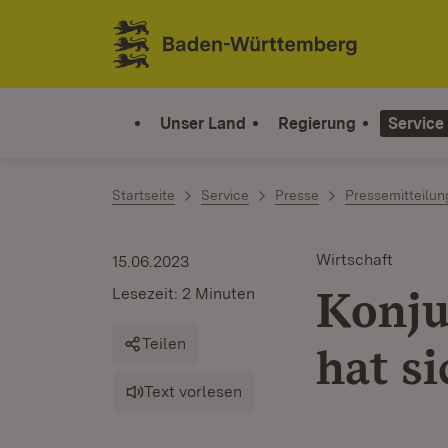
Zum Inhalt springen
Link zur Startseite
Unser Land
Regierung
Service
Startseite
Service
Presse
Pressemitteilu
Wirtschaft
15.06.2023
Konju
Lesezeit: 2 Minuten
Teilen
hat si
Text vorlesen