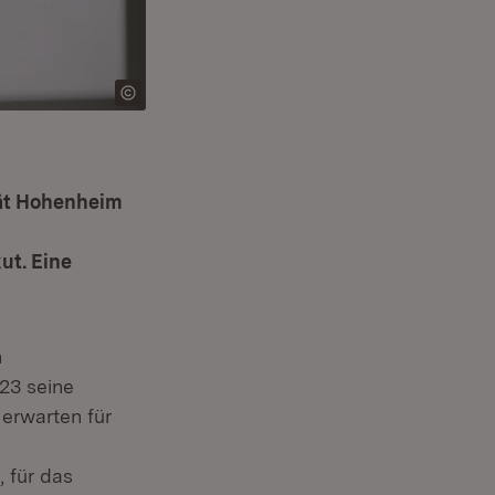
tät Hohenheim
ut. Eine
ffnet in neuem Fenster)
n
nster)
023 seine
erwarten für
 für das