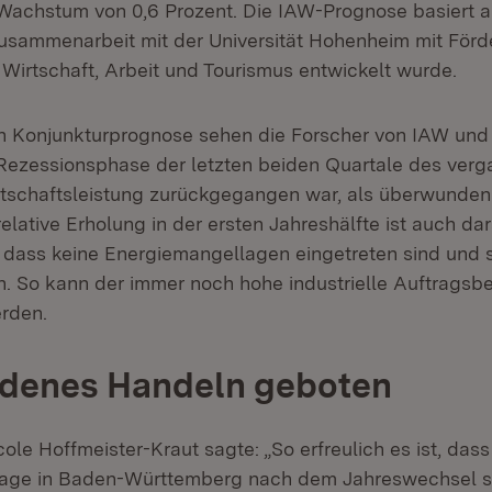
Wachstum von 0,6 Prozent. Die IAW-Prognose basiert a
Zusammenarbeit mit der Universität Hohenheim mit För
 Wirtschaft, Arbeit und Tourismus entwickelt wurde.
en Konjunkturprognose sehen die Forscher von IAW und 
ezessionsphase der letzten beiden Quartale des verg
rtschaftsleistung zurückgegangen war, als überwunden
relative Erholung in der ersten Jahreshälfte ist auch da
 dass keine Energiemangellagen eingetreten sind und s
. So kann der immer noch hohe industrielle Auftragsb
rden.
edenes Handeln geboten
icole Hoffmeister-Kraut sagte: „So erfreulich es ist, dass
Lage in Baden-Württemberg nach dem Jahreswechsel stab