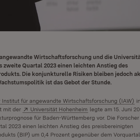
ür angewandte Wirtschaftsforschung und die Universi
s zweite Quartal 2023 einen leichten Anstieg des
odukts. Die konjunkturelle Risiken bleiben jedoch ak
achstumspolitik ist das Gebot der Stunde.
(Ö
 Institut für angewandte Wirtschaftsforschung (IAW)
i
Extern:
(Öffnet in neuem Fe
 mit der
Universität Hohenheim
legte am 15. Juni 2
kturprognose für Baden-Württemberg vor. Die Forscher 
tal 2023 einen leichten Anstieg des preisbereinigten
odukts (BIP) um 0,4 Prozent gegenüber dem Vorquartal,