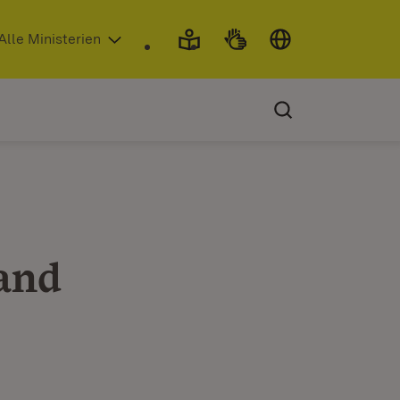
 in neuem Fenster)
Alle Ministerien
and