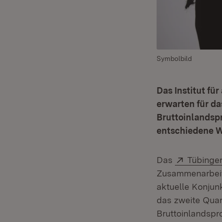
Symbolbild
Das Institut f
erwarten für da
Bruttoinlandspr
entschiedene W
Extern:
Das
Tübinger
Zusammenarbeit
aktuelle Konjun
das zweite Quar
Bruttoinlandspr