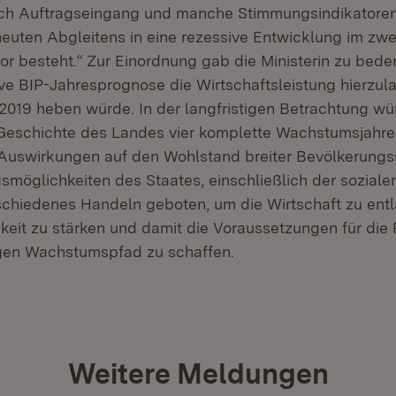
och Auftragseingang und manche Stimmungsindikatoren
neuten Abgleitens in eine rezessive Entwicklung im zwe
or besteht.“ Zur Einordnung gab die Ministerin zu bede
tive BIP-Jahresprognose die Wirtschaftsleistung hierzu
2019 heben würde. In der langfristigen Betrachtung w
 Geschichte des Landes vier komplette Wachstumsjahre 
 Auswirkungen auf den Wohlstand breiter Bevölkerung
smöglichkeiten des Staates, einschließlich der soziale
tschiedenes Handeln geboten, um die Wirtschaft zu entla
gkeit zu stärken und damit die Voraussetzungen für die
igen Wachstumspfad zu schaffen.
Weitere Meldungen