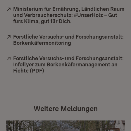
Extern:
Ministerium für Ernährung, Ländlichen Raum
und Verbraucherschutz: #UnserHolz – Gut
fürs Klima, gut für Dich.
(Öffnet in neuem Fenste
Extern:
Forstliche Versuchs- und Forschungsanstalt:
Borkenkäfermonitoring
(Öffnet in neuem Fenste
Extern:
Forstliche Versuchs- und Forschungsanstalt:
Infoflyer zum Borkenkäfermanagement an
Fichte (PDF)
(Öffnet in neuem Fenster)
Weitere Meldungen