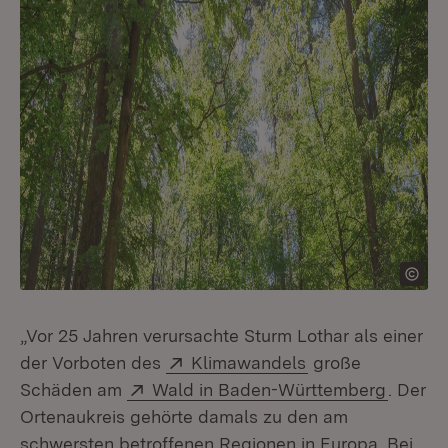
„Vor 25 Jahren verursachte Sturm Lothar als einer
Extern:
(Öffnet in neuem
der Vorboten des
Klimawandels
große
Extern:
(Öffnet
Schäden am
Wald in Baden-Württemberg
. Der
Ortenaukreis gehörte damals zu den am
schwersten betroffenen Regionen in Europa. Bei