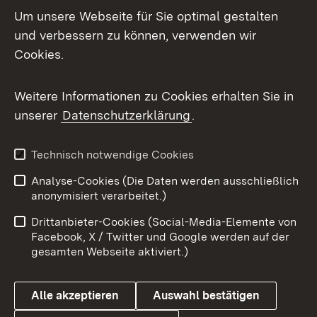
Um unsere Webseite für Sie optimal gestalten
Mastodon
und verbessern zu können, verwenden wir
Cookies.
Messenger
Social Wall
Weitere Informationen zu Cookies erhalten Sie in
unserer
Datenschutzerklärung
.
X / Twitter
Youtube
Technisch notwendige Cookies
Analyse-Cookies (Die Daten werden ausschließlich
Zum 
anonymisiert verarbeitet.)
Impressum
Kontakt
Drittanbieter-Cookies (Social-Media-Elemente von
Benutzungshinweise
Barrierefreiheit
Facebook, X / Twitter und Google werden auf der
gesamten Webseite aktiviert.)
Datenschutz
Cookies
Alle akzeptieren
Auswahl bestätigen