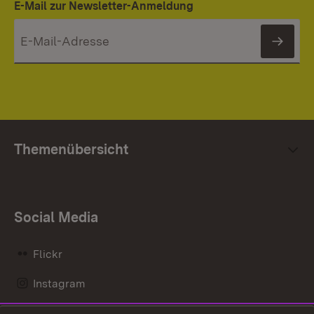
E-Mail zur Newsletter-Anmeldung
News
Themenübersicht
Social Media
Flickr
Instagram
LinkedIn