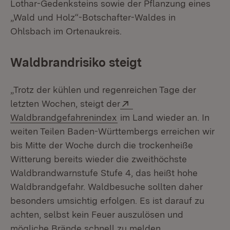
Lothar-Gedenksteins sowie der Pflanzung eines
„Wald und Holz“-Botschafter-Waldes in
Ohlsbach im Ortenaukreis.
Waldbrandrisiko steigt
„Trotz der kühlen und regenreichen Tage der
Extern:
letzten Wochen, steigt der
(Öffnet in neuem Fenster)
Waldbrandgefahrenindex
im Land wieder an. In
weiten Teilen Baden-Württembergs erreichen wir
bis Mitte der Woche durch die trockenheiße
Witterung bereits wieder die zweithöchste
Waldbrandwarnstufe Stufe 4, das heißt hohe
Waldbrandgefahr. Waldbesuche sollten daher
besonders umsichtig erfolgen. Es ist darauf zu
achten, selbst kein Feuer auszulösen und
mögliche Brände schnell zu melden.