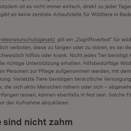
rotzdem ist es nicht immer einfach, direkt zu jeder Tag
gibt es keine zentrale Anlaufstelle für Wildtiere in Bad
ern:
(Öffnet in neuem Fenster)
ndesnaturschutzgesetz
gilt ein „Zugriffsverbot“ für wil
lich verboten, diese zu fangen oder zu stören, es sei den
chweislich hilflos oder krank. Nicht jedes Tier benötigt 
die richtige Unterstützung erhalten. Hilfsbedürftige Wild
en Personen zur Pflege aufgenommen werden, mit dem 
ung. Verletzte Tiere benötigen tierärztliche Versorgun
re, die sich aktiv Menschen nähern oder sich – abgese
nfangen lassen, können ebenfalls in Not sein. Solche Fä
or der Aufnahme abzuklären.
e sind nicht zahm