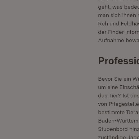
geht, was bedeut
man sich ihnen n
Reh und Feldhase
der Finder infor
Aufnahme bewahr
Professi
Bevor Sie ein Wi
um eine Einschät
das Tier? Ist da
von Pflegestelle
bestimmte Tierar
Baden-Württembe
Stubenbord hinzu
zuständige Jagd