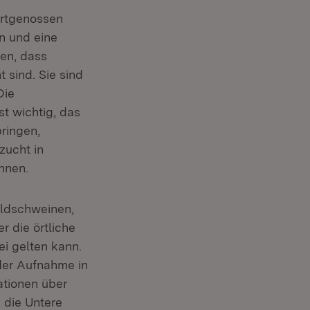
 Artgenossen
n und eine
zen, dass
sind. Sie sind
Die
st wichtig, das
ringen,
zucht in
hnen.
ildschweinen,
 die örtliche
ei gelten kann.
der Aufnahme in
ationen über
 die Untere