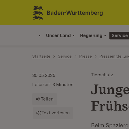
Zum Inhalt springen
Link zur Startseite
Unser Land
Regierung
Service
Startseite
Service
Presse
Pressemitteilu
Tierschutz
30.05.2025
Junge
Lesezeit: 3 Minuten
Teilen
Früh
Text vorlesen
Beim Spazierga