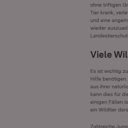
ohne triftigen G
Tier krank, verle
und eine angeme
wieder auszuwil
Landestierschut
Viele Wi
Es ist wichtig z
Hilfe benötigen.
aus ihrer natür
kann dies für d
einigen Fällen i
ein Wildtier dars
Zahlreiche Jung