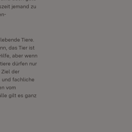
eszeit jemand zu
en-
dlebende Tiere.
n, das Tier ist
Hilfe, aber wenn
tiere dürfen nur
Ziel der
g und fachliche
hen vom
lle gilt es ganz