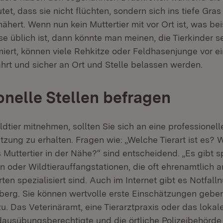
et, dass sie nicht flüchten, sondern sich ins tiefe Gra
ähert. Wenn nun kein Muttertier mit vor Ort ist, was be
 üblich ist, dann könnte man meinen, die Tierkinder seie
miert, können viele Rehkitze oder Feldhasenjunge vor ei
t und sicher an Ort und Stelle belassen werden.
onelle Stellen befragen
ldtier mitnehmen, sollten Sie sich an eine professionel
zung zu erhalten. Fragen wie: „Welche Tierart ist es? W
s Muttertier in der Nähe?“ sind entscheidend. „Es gibt s
n oder Wildtierauffangstationen, die oft ehrenamtlich a
ten spezialisiert sind. Auch im Internet gibt es Notfal
rg. Sie können wertvolle erste Einschätzungen geben“
. Das Veterinäramt, eine Tierarztpraxis oder das lokale
ausübungsberechtigte und die örtliche Polizeibehörde