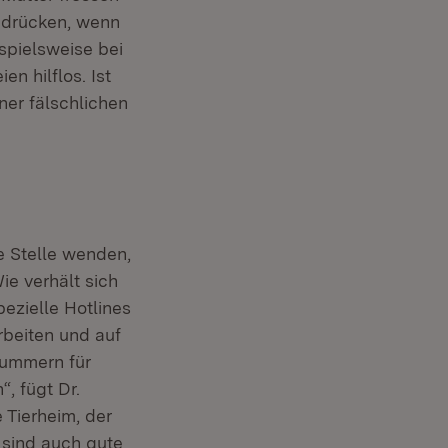
s drücken, wenn
ispielsweise bei
n hilflos. Ist
ner fälschlichen
le Stelle wenden,
ie verhält sich
pezielle Hotlines
rbeiten und auf
lnummern für
, fügt Dr.
 Tierheim, der
 sind auch gute