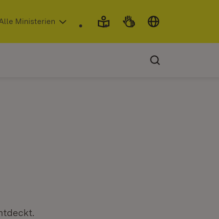
 in neuem Fenster)
Alle Ministerien
ntdeckt.