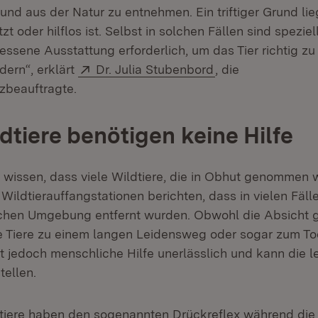
rund aus der Natur zu entnehmen. Ein triftiger Grund li
tzt oder hilflos ist. Selbst in solchen Fällen sind spezie
ssene Ausstattung erforderlich, um das Tier richtig zu
Extern:
(Öffnet in neuem 
dern“, erklärt
Dr. Julia Stubenbord
, die
zbeauftragte.
ldtiere benötigen keine Hilfe
u wissen, dass viele Wildtiere, die in Obhut genommen 
 Wildtierauffangstationen berichten, dass in vielen Fäll
lichen Umgebung entfernt wurden. Obwohl die Absicht g
ie Tiere zu einem langen Leidensweg oder sogar zum Tod
st jedoch menschliche Hilfe unerlässlich und kann die l
tellen.
tiere haben den sogenannten Drückreflex während die 