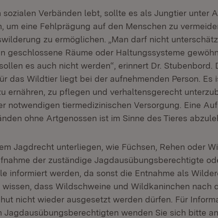
 sozialen Verbänden lebt, sollte es als Jungtier unter
n, um eine Fehlprägung auf den Menschen zu vermeide
swilderung zu ermöglichen. „Man darf nicht unterschät
 an geschlossene Räume oder Haltungssysteme gewöhnt 
ollen es auch nicht werden“, erinnert Dr. Stubenbord. 
r das Wildtier liegt bei der aufnehmenden Person. Es i
 zu ernähren, zu pflegen und verhaltensgerecht unterzub
der notwendigen tiermedizinischen Versorgung. Eine Auf
nden ohne Artgenossen ist im Sinne des Tieres abzule
 dem Jagdrecht unterliegen, wie Füchsen, Rehen oder W
fnahme der zuständige Jagdausübungsberechtigte oder
lle informiert werden, da sonst die Entnahme als Wilder
zu wissen, dass Wildschweine und Wildkaninchen nach 
ut nicht wieder ausgesetzt werden dürfen. Für Inform
 Jagdausübungsberechtigten wenden Sie sich bitte an