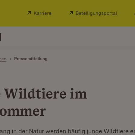
Extern:
Karriere
(Öffnet in neuem Fenster)
Extern:
Beteiligungsportal
(Öffnet
ngen
Pressemitteilung
 Wildtiere im
sommer
ng in der Natur werden häufig junge Wildtiere e