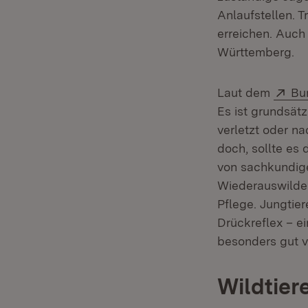
Anlaufstellen. T
erreichen. Auch 
Württemberg.
Ext
Laut dem
Bu
Es ist grundsätz
verletzt oder na
doch, sollte es 
von sachkundig
Wiederauswilder
Pflege. Jungtie
Drückreflex – ei
besonders gut v
Wildtier