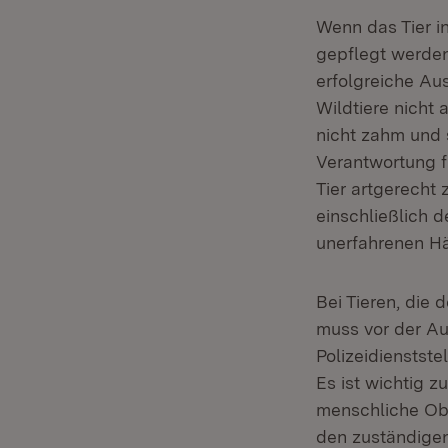
Wenn das Tier in
gepflegt werde
erfolgreiche Au
Wildtiere nicht
nicht zahm und s
Verantwortung fü
Tier artgerecht
einschließlich 
unerfahrenen Hä
Bei Tieren, die
muss vor der Au
Polizeidienstste
Es ist wichtig 
menschliche Obh
den zuständigen