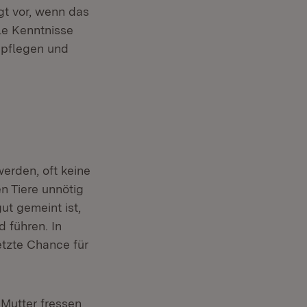
egt vor, wenn das
lle Kenntnisse
 pflegen und
Fenster)
werden, oft keine
en Tiere unnötig
ut gemeint ist,
 führen. In
etzte Chance für
Mutter fressen