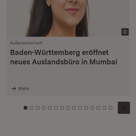
Außenwirtschaft
Baden-Württemberg eröffnet
neues Auslandsbüro in Mumbai
Mehr
Zu Kachel: 0
Zu Kachel: 1
Zu Kachel: 2
Zu Kachel: 3
Zu Kachel: 4
Zu Kachel: 5
Zu Kachel: 6
Zu Kachel: 7
Zu Kachel: 8
Zu Kachel: 9
Zu Kachel: 10
Zu Kachel: 11
Zu Kachel: 12
Zu Kachel: 1
Zu Kachel