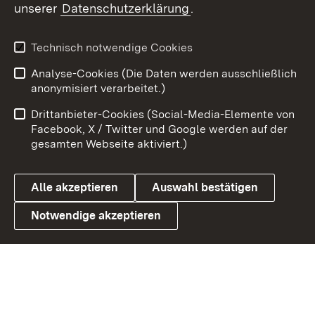
unserer
Datenschutzerklärung
.
X / Twitter
Youtube
Technisch notwendige Cookies
Analyse-Cookies (Die Daten werden ausschließlich
Zum 
anonymisiert verarbeitet.)
Impressum
Kontakt
Drittanbieter-Cookies (Social-Media-Elemente von
Benutzungshinweise
Barrierefreiheit
Facebook, X / Twitter und Google werden auf der
gesamten Webseite aktiviert.)
Datenschutz
Cookies
Alle akzeptieren
Auswahl bestätigen
Notwendige akzeptieren
Link zum Landesportal