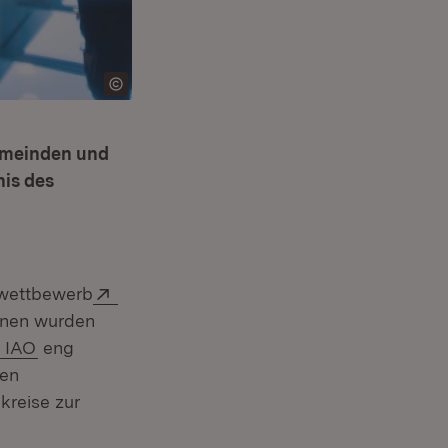
emeinden und
nis des
Extern:
rwettbewerb
unen wurden
(Öffnet in neuem Fenster)
n IAO
eng
den
kreise zur