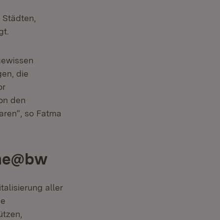
 Städten,
gt.
 gewissen
en, die
or
on den
aren“, so Fatma
une@bw
alisierung aller
ie
ützen,