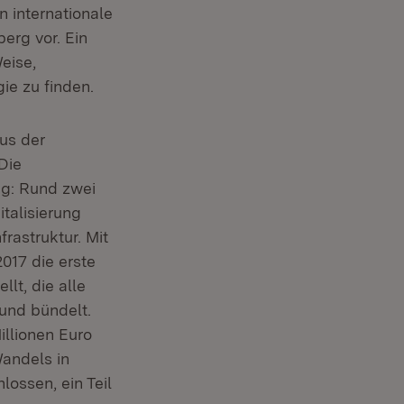
n internationale
erg vor. Ein
eise,
ie zu finden.
us der
Die
ng: Rund zwei
italisierung
frastruktur. Mit
017 die erste
lt, die alle
 und bündelt.
llionen Euro
andels in
lossen, ein Teil