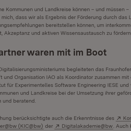
ine Kommunen und Landkreise können – und müssen –
ue mich, dass wir als Ergebnis der Förderung durch das
ungsempfehlungen bereitstellen können, um interkomm
 Akzeptanz und aktiven Wissensaustausch zu fördern,“
artner waren mit im Boot
igitalisierungsministeriums begleiteten das Fraunhofer-
ft und Organisation IAO als Koordinator zusammen mit
itut für Experimentelles Software Engineering IESE und
mmunen und Landkreise bei der Umsetzung ihrer geförd
h und beratend.
Ext
chung berücksichtigte auch die Erkenntnisse des
Ko
(Öffnet in neuem Fenster)
Extern:
(Öffnet
nter@bw (KIC@bw)
der
Digitalakademie@bw
. Auch