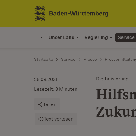
Zum Inhalt springen
Link zur Startseite
Unser Land
Regierung
Service
Startseite
Service
Presse
Pressemitteilu
Digitalisierung
26.08.2021
Hilfsm
Lesezeit: 3 Minuten
Teilen
Zuku
Text vorlesen