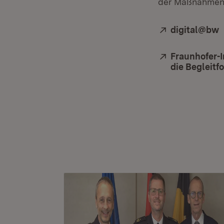
der Maßnahmen 
Extern:
digital@bw
(
Extern:
Fraunhofer-I
die Begleit