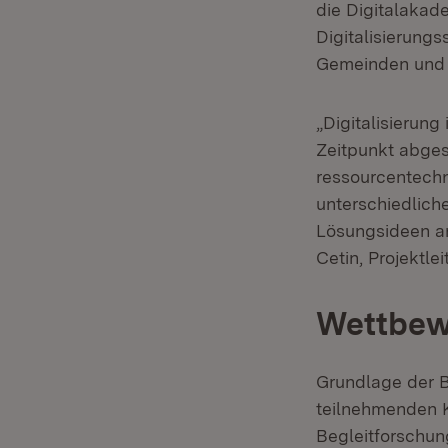
die Digitalakad
Digitalisierung
Gemeinden und L
„Digitalisierung
Zeitpunkt abge
ressourcentechn
unterschiedlic
Lösungsideen an
Cetin, Projektle
Wettbew
Grundlage der B
teilnehmenden K
Begleitforschun