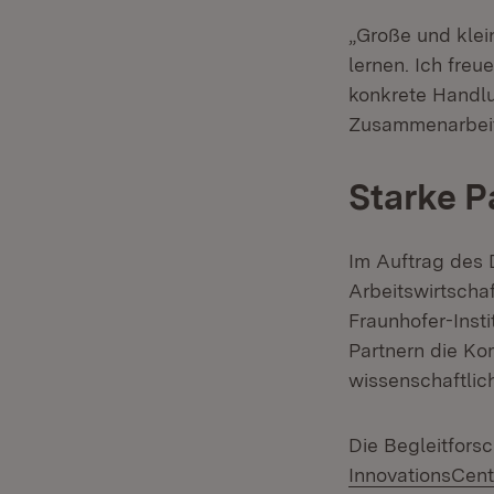
„Große und kle
lernen. Ich fre
konkrete Handl
Zusammenarbeit,
Starke P
Im Auftrag des D
Arbeitswirtscha
Fraunhofer-Inst
Partnern die Ko
wissenschaftlic
Die Begleitfors
InnovationsCe