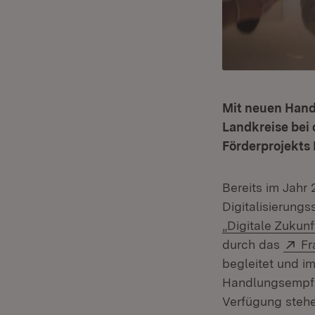
Mit neuen Hand
Landkreise bei 
Förderprojekt
Bereits im Jah
Digitalisierungs
„Digitale Zuku
Ex
durch das
Fr
begleitet und i
Handlungsempfeh
Verfügung stehe