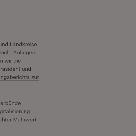
 und Landkreise
viele Anliegen
 wir die
präsident und
ngsberichts zur
t in neuem Fenster)
Verbünde
italisierung
echter Mehrwert