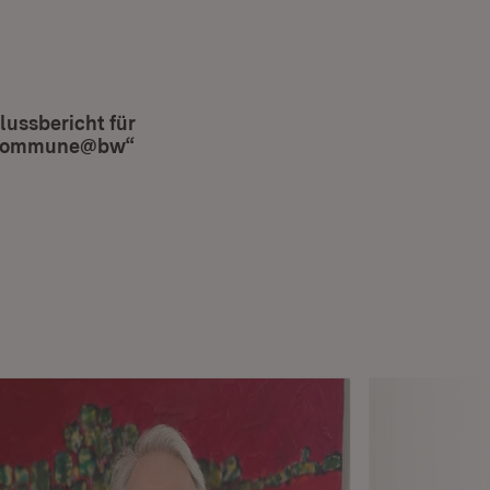
lussbericht für
tskommune@bw“
(Öffnet in neuem Fenster)