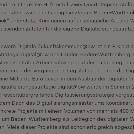
zudem interaktive Hilfsmittel: Zwei Quartettspiele stelle
sprojekte sowie bereits umgesetzte aus Baden-Württemb
ook“ unterstützt Kommunen auf anschauliche Art und W
ssenden Zutaten für die eigene Digitalisierungsstrateg
ewerb Digitale Zukunftskommune@bw ist ein Projekt a
sstrategie digital@bw des Landes Baden-Württemberg. 
 ist ein zentraler Arbeitsschwerpunkt der Landesregieru
wurden in der vergangenen Legislaturperiode in die Dig
 eine Milliarde Euro davon in den Ausbau der digitalen In
igitalisierungsstrategie digital@bw wurde im Sommer 2
ressortübergreifende Digitalisierungsstrategie vorgestel
dem Dach des Digitalisierungsministeriums koordiniert
nkrete Projekte mit einem Volumen von mehr als 400 Mi
 um Baden-Württemberg als Leitregion des digitalen W
n. Viele dieser Projekte sind schon erfolgreich abgesch