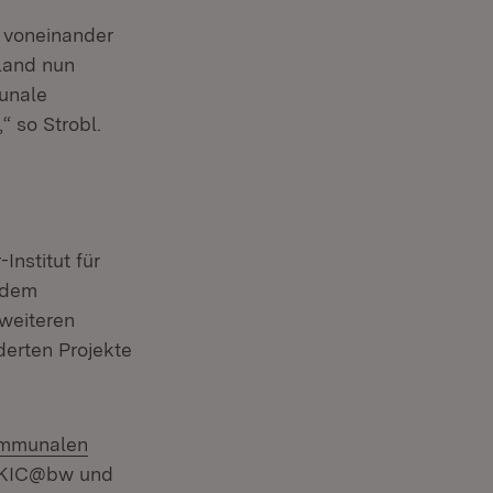
 voneinander
 Land nun
unale
 so Strobl.
Institut für
 dem
 weiteren
erten Projekte
ern:
mmunalen
 in neuem Fenster)
 KIC@bw und