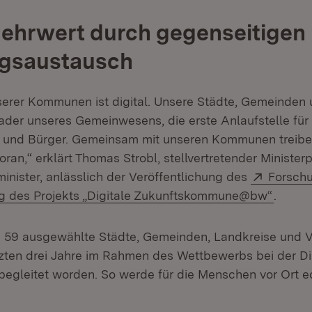
ehrwert durch gegenseitigen
ngsaustausch
serer Kommunen ist digital. Unsere Städte, Gemeinden
ader unseres Gemeinwesens, die erste Anlaufstelle für 
 und Bürger. Gemeinsam mit unseren Kommunen treiben
voran,“ erklärt Thomas Strobl, stellvertretender Minister
Extern:
minister, anlässlich der Veröffentlichung des
Forschu
(Öffne
ng des Projekts „Digitale Zukunftskommune@bw“
.
n 59 ausgewählte Städte, Gemeinden, Landkreise und 
zten drei Jahre im Rahmen des Wettbewerbs bei der Dig
 begleitet worden. So werde für die Menschen vor Ort 