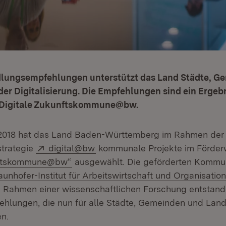
lungsempfehlungen unterstützt das Land Städte, G
der Digitalisierung. Die Empfehlungen sind ein Ergeb
s Digitale Zukunftskommune@bw.
r 2018 hat das Land Baden-Württemberg im Rahmen der
Extern:
(Öffnet in neuem Fenster)
strategie
digital@bw
kommunale Projekte im Förde
(Öffnet in neuem Fenster)
nftskommune@bw“
ausgewählt. Die geförderten Komm
tern:
aunhofer-Institut für Arbeitswirtschaft und Organisatio
m Rahmen einer wissenschaftlichen Forschung entstan
lungen, die nun für alle Städte, Gemeinden und Land
n.