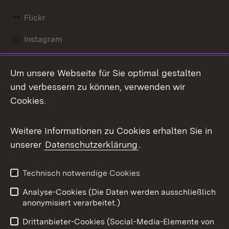
Flickr
Instagram
LinkedIn
Um unsere Webseite für Sie optimal gestalten
Mastodon
und verbessern zu können, verwenden wir
Cookies.
Messenger
Social Wall
Weitere Informationen zu Cookies erhalten Sie in
unserer
Datenschutzerklärung
.
X / Twitter
Youtube
Technisch notwendige Cookies
Analyse-Cookies (Die Daten werden ausschließlich
Zum 
anonymisiert verarbeitet.)
Impressum
Kontakt
Drittanbieter-Cookies (Social-Media-Elemente von
Benutzungshinweise
Barrierefreiheit