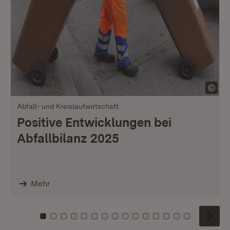
Abfall- und Kreislaufwirtschaft
Positive Entwicklungen bei
Abfallbilanz 2025
Mehr
Zu Kachel: 0
Zu Kachel: 1
Zu Kachel: 2
Zu Kachel: 3
Zu Kachel: 4
Zu Kachel: 5
Zu Kachel: 6
Zu Kachel: 7
Zu Kachel: 8
Zu Kachel: 9
Zu Kachel: 10
Zu Kachel: 11
Zu Kachel: 12
Zu Kachel: 1
Zu Kachel