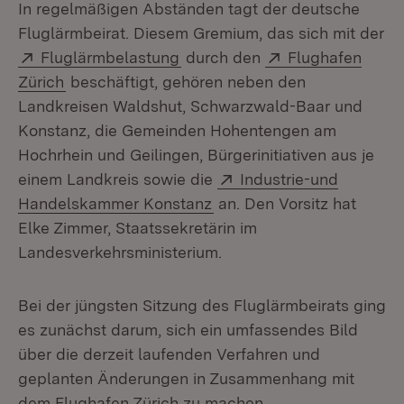
In regelmäßigen Abständen tagt der deutsche
Fluglärmbeirat. Diesem Gremium, das sich mit der
Extern:
(Öffnet in neuem Fenster)
Extern:
Fluglärmbelastung
durch den
Flughafen
(Öffnet in neuem Fenster)
Zürich
beschäftigt, gehören neben den
Landkreisen Waldshut, Schwarzwald-Baar und
Konstanz, die Gemeinden Hohentengen am
Hochrhein und Geilingen, Bürgerinitiativen aus je
Extern:
einem Landkreis sowie die
Industrie-und
(Öffnet in neuem Fenster)
Handelskammer Konstanz
an. Den Vorsitz hat
Elke Zimmer, Staatssekretärin im
Landesverkehrsministerium.
Bei der jüngsten Sitzung des Fluglärmbeirats ging
es zunächst darum, sich ein umfassendes Bild
über die derzeit laufenden Verfahren und
geplanten Änderungen in Zusammenhang mit
dem Flughafen Zürich zu machen.