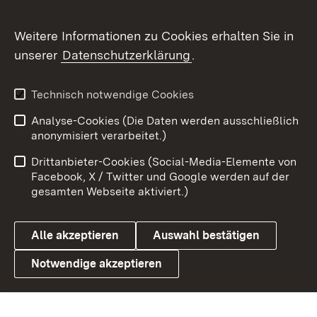
Social Wall
Weitere Informationen zu Cookies erhalten Sie in
unserer
Datenschutzerklärung
.
X / Twitter
Youtube
Technisch notwendige Cookies
Analyse-Cookies (Die Daten werden ausschließlich
Zum 
anonymisiert verarbeitet.)
Impressum
Kontakt
Drittanbieter-Cookies (Social-Media-Elemente von
Benutzungshinweise
Barrierefreiheit
Facebook, X / Twitter und Google werden auf der
gesamten Webseite aktiviert.)
Datenschutz
Cookies
Alle akzeptieren
Auswahl bestätigen
Notwendige akzeptieren
Link zum Landesportal