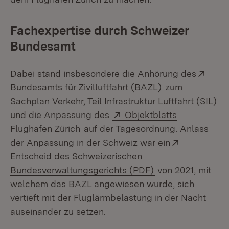
Fachexpertise durch Schweizer
Bundesamt
Exte
Dabei stand insbesondere die Anhörung des
(Öffnet in neue
Bundesamts für Zivilluftfahrt (BAZL)
zum
Sachplan Verkehr, Teil Infrastruktur Luftfahrt (SIL)
Extern:
und die Anpassung des
Objektblatts
(Öffnet in neuem Fenster)
Flughafen Zürich
auf der Tagesordnung. Anlass
Extern:
der Anpassung in der Schweiz war ein
Entscheid des Schweizerischen
(Öffnet in neuem 
Bundesverwaltungsgerichts (PDF)
von 2021, mit
welchem das BAZL angewiesen wurde, sich
vertieft mit der Fluglärmbelastung in der Nacht
auseinander zu setzen.