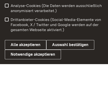
Analyse-Cookies (Die Daten werden ausschließlich
Zum 
anonymisiert verarbeitet.)
Impressum
Kontakt
Drittanbieter-Cookies (Social-Media-Elemente von
Benutzungshinweise
Barrierefreiheit
Facebook, X / Twitter und Google werden auf der
gesamten Webseite aktiviert.)
Datenschutz
Cookies
Alle akzeptieren
Auswahl bestätigen
Notwendige akzeptieren
Link zum Landesportal