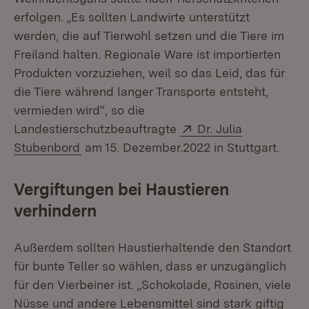
erfolgen. „Es sollten Landwirte unterstützt
werden, die auf Tierwohl setzen und die Tiere im
Freiland halten. Regionale Ware ist importierten
Produkten vorzuziehen, weil so das Leid, das für
die Tiere während langer Transporte entsteht,
vermieden wird“, so die
Extern:
Landestierschutzbeauftragte
Dr. Julia
(Öffnet in neuem Fenster)
Stubenbord
am 15. Dezember.2022 in Stuttgart.
Vergiftungen bei Haustieren
verhindern
Außerdem sollten Haustierhaltende den Standort
für bunte Teller so wählen, dass er unzugänglich
für den Vierbeiner ist. „Schokolade, Rosinen, viele
Nüsse und andere Lebensmittel sind stark giftig