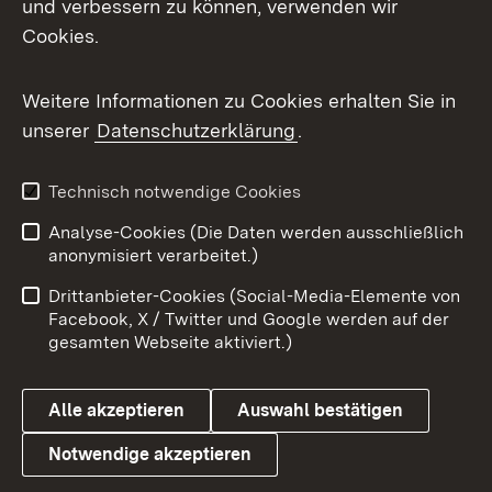
und verbessern zu können, verwenden wir
Cookies.
Messenger
Social Wall
Weitere Informationen zu Cookies erhalten Sie in
unserer
Datenschutzerklärung
.
X / Twitter
Youtube
Technisch notwendige Cookies
Analyse-Cookies (Die Daten werden ausschließlich
Zum 
anonymisiert verarbeitet.)
Impressum
Kontakt
Drittanbieter-Cookies (Social-Media-Elemente von
Benutzungshinweise
Barrierefreiheit
Facebook, X / Twitter und Google werden auf der
gesamten Webseite aktiviert.)
Datenschutz
Cookies
Alle akzeptieren
Auswahl bestätigen
Notwendige akzeptieren
Link zum Landesportal