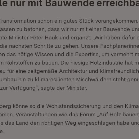
le nur mit Bauwende erreichb
r Transformation schon ein gutes Stück vorangekommen. 
lassen zu betonen, dass wir nur mit einer Bauwende un
onte Minister Peter Hauk und ergänzt: „Wir haben dafür
die nächsten Schritte zu gehen. Unsere Fachplanerinn
n das nötige Wissen und die Expertise, um vermehrt m
Rohstoffen zu bauen. Die hiesige Holzindustrie hat 
u für eine zeitgemäße Architektur und klimafreundli
mbau hin zu klimaresilienten Mischwäldern steht gen
zur Verfügung“, sagte der Minister.
erg könne so die Wohlstandssicherung und den Klima
men. Veranstaltungen wie das Forum „Auf Holz bauen“
ss das Land den richtigen Weg eingeschlagen habe und
e.