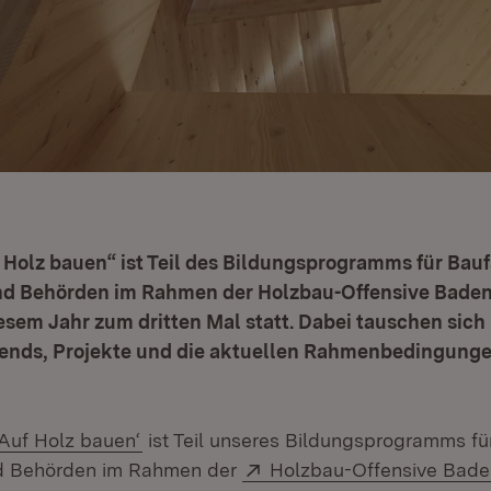
Holz bauen“ ist Teil des Bildungsprogramms für Bauf
und Behörden im Rahmen der Holzbau-Offensive Bad
iesem Jahr zum dritten Mal statt. Dabei tauschen sich
rends, Projekte und die aktuellen Rahmenbedingung
Extern:
(Öffnet in neuem Fenster)
‚Auf Holz bauen‘
ist Teil unseres Bildungsprogramms fü
Extern:
und Behörden im Rahmen der
Holzbau-Offensive Bad