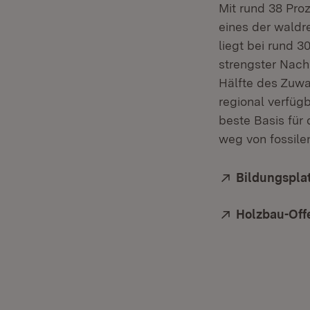
Mit rund 38 Pro
eines der waldr
liegt bei rund 
strengster Nachh
Hälfte des Zuwa
regional verfü
beste Basis für
weg von fossile
Extern:
Bildungspla
Extern:
Holzbau-Off