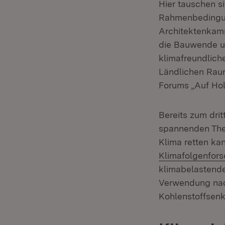
Hier tauschen si
Rahmenbedingun
Architektenkamm
die Bauwende u
klimafreundliche
Ländlichen Raum
Forums „Auf Holz
Bereits zum dri
spannenden Them
Klima retten kan
Klimafolgenfors
klimabelastende
Verwendung nac
Kohlenstoffsenk