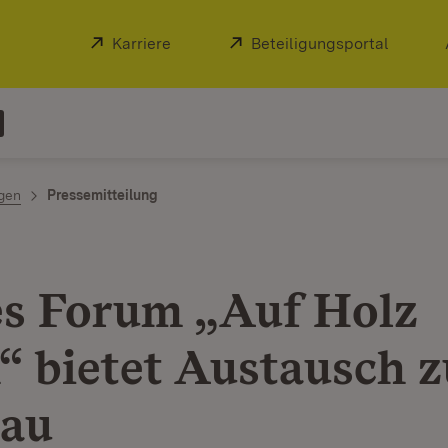
Extern:
Karriere
(Öffnet in neuem Fenster)
Extern:
Beteiligungsportal
(Öffnet
ngen
Pressemitteilung
es Forum „Auf Holz
“ bietet Austausch 
bau