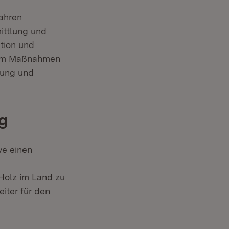
Jahren
ittlung und
tion und
udem Maßnahmen
hung und
g
ve einen
 Holz im Land zu
iter für den