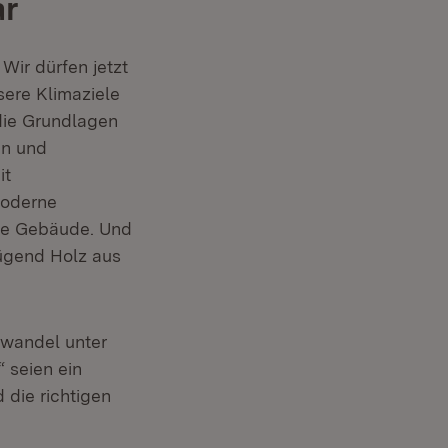
ar
Wir dürfen jetzt
sere Klimaziele
 die Grundlagen
en und
it
moderne
che Gebäude. Und
ügend Holz aus
wandel unter
 seien ein
 die richtigen