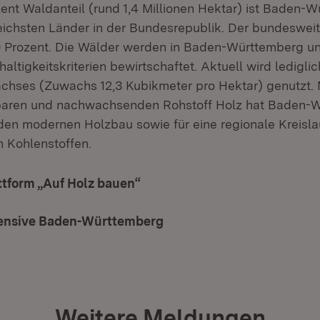
zent Waldanteil (rund 1,4 Millionen Hektar) ist Baden-
eichsten Länder in der Bundesrepublik. Der bundesweit
30 Prozent. Die Wälder werden in Baden-Württemberg u
altigkeitskriterien bewirtschaftet. Aktuell wird lediglic
chses (Zuwachs 12,3 Kubikmeter pro Hektar) genutzt. 
gbaren und nachwachsenden Rohstoff Holz hat Baden-
 den modernen Holzbau sowie für eine regionale Kreislau
n Kohlenstoffen.
ttform „Auf Holz bauen“
(Öffnet in neuem Fenster)
ensive Baden-Württemberg
(Öffnet in neuem Fenster)
Weitere Meldungen