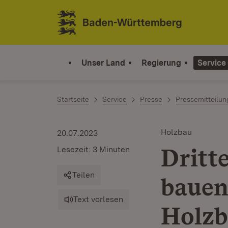
Zum Inhalt springen
Link zur Startseite
Unser Land
Regierung
Service
Startseite
Service
Presse
Pressemitteilu
Holzbau
20.07.2023
Dritt
Lesezeit: 3 Minuten
Teilen
bauen
Text vorlesen
Holz