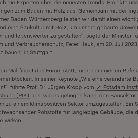
ch die Experten über die neuesten Trends, Projekte und
gen zum Bauen mit Holz aus. Gemeinsam mit der Inge
er Baden-Württemberg leisten wir damit einen wichtig
nd eine Baukultur mit Holz, um unsere gebaute Umwel
r und lebenswerter zu gestalten“, sagte der Minister f
 und Verbraucherschutz, Peter Hauk, am 20. Juli 202
 bauen“ in Stuttgart.
tten Mal findet das Forum statt, mit renommierten Refe
enblöcken. In seiner Keynote „Wie eine veränderte B
Extern:
n!“, führte Prof. Dr. Jürgen Kropp vom
Potsdam Instit
(Öffnet in neuem Fenster)
chung (PIK)
aus, wie es gelingen kann, den Bausektor
n zu einem klimapositiven Sektor umzugestalten. Ein Sc
hwachsender Rohstoffe für langlebige Gebäude, die d
e wirken.