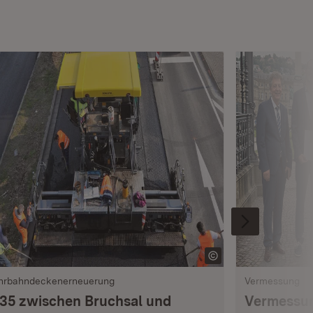
hrbahndeckenerneuerung
Vermessung
 35 zwischen Bruchsal und
Vermessun