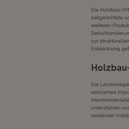
Die Holzbau-Off
zielgerichtete 
weiteren Produk
Dekarbonisieru
zur strukturell
Entwicklung gef
Holzbau
Die Landesregi
wirksamen Impul
interministeriel
unterstützen un
modernen Holzba