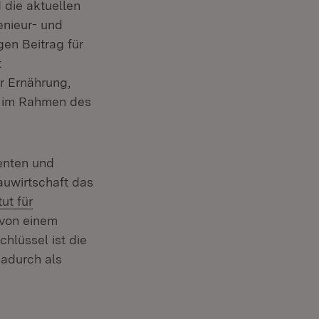
 die aktuellen
nieur- und
en Beitrag für
t
ür Ernährung,
3 im Rahmen des
renten und
auwirtschaft das
ut für
 von einem
hlüssel ist die
adurch als