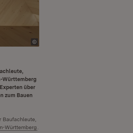
achleute,
en-Württemberg
 Experten über
en zum Bauen
r Baufachleute,
(Öffnet in neuem Fenster)
en-Württemberg
.