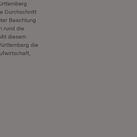
Württemberg
e Durchschnitt
nter Beachtung
h rund die
Mit diesem
Württemberg die
fwirtschaft,