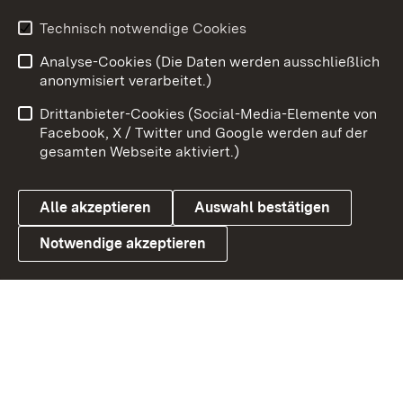
Youtube
Technisch notwendige Cookies
Analyse-Cookies (Die Daten werden ausschließlich
Zum 
anonymisiert verarbeitet.)
Impressum
Kontakt
Drittanbieter-Cookies (Social-Media-Elemente von
Benutzungshinweise
Barrierefreiheit
Facebook, X / Twitter und Google werden auf der
gesamten Webseite aktiviert.)
Datenschutz
Cookies
Alle akzeptieren
Auswahl bestätigen
Notwendige akzeptieren
Link zum Landesportal