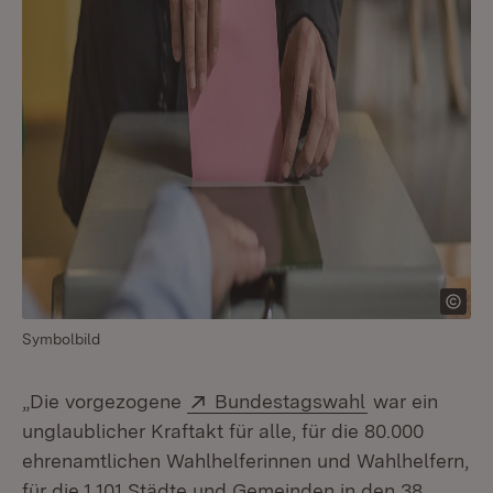
Symbolbild
Extern:
(Öffnet in ne
„Die vorgezogene
Bundestagswahl
war ein
unglaublicher Kraftakt für alle, für die 80.000
ehrenamtlichen Wahlhelferinnen und Wahlhelfern,
für die 1.101 Städte und Gemeinden in den 38