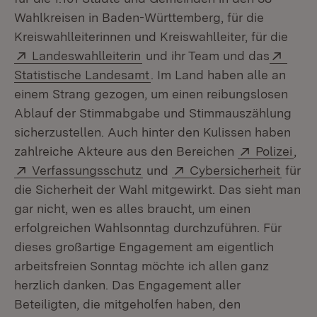
Wahlkreisen in Baden-Württemberg, für die
Kreiswahlleiterinnen und Kreiswahlleiter, für die
Extern:
(Öffnet in neuem Fenster)
Exter
Landeswahlleiterin
und ihr Team und das
(Öffnet in neuem Fenster)
Statistische Landesamt
. Im Land haben alle an
einem Strang gezogen, um einen reibungslosen
Ablauf der Stimmabgabe und Stimmauszählung
sicherzustellen. Auch hinter den Kulissen haben
Extern:
(Öff
zahlreiche Akteure aus den Bereichen
Polizei
,
Extern:
(Öffnet in neuem Fenster)
Extern:
(Öffne
Verfassungsschutz
und
Cybersicherheit
für
die Sicherheit der Wahl mitgewirkt. Das sieht man
gar nicht, wen es alles braucht, um einen
erfolgreichen Wahlsonntag durchzuführen. Für
dieses großartige Engagement am eigentlich
arbeitsfreien Sonntag möchte ich allen ganz
herzlich danken. Das Engagement aller
Beteiligten, die mitgeholfen haben, den