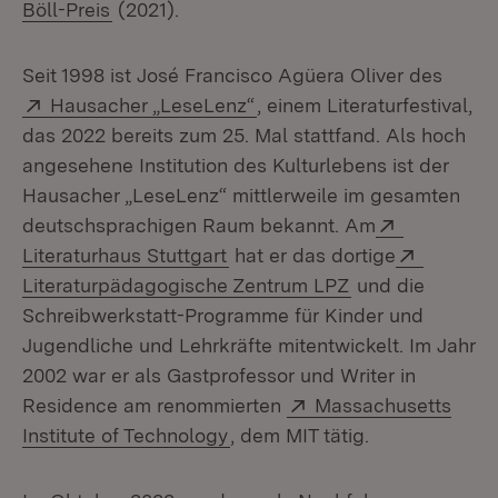
(Öffnet in neuem Fenster)
Böll-Preis
(2021).
Seit 1998 ist José Francisco Agüera Oliver des
Extern:
(Öffnet in neuem Fenster)
Hausacher „LeseLenz“
, einem Literaturfestival,
das 2022 bereits zum 25. Mal stattfand. Als hoch
angesehene Institution des Kulturlebens ist der
Hausacher „LeseLenz“ mittlerweile im gesamten
Extern:
deutschsprachigen Raum bekannt. Am
(Öffnet in neuem Fenster)
Extern:
Literaturhaus Stuttgart
hat er das dortige
(Öffnet in neue
Literaturpädagogische Zentrum LPZ
und die
Schreibwerkstatt-Programme für Kinder und
Jugendliche und Lehrkräfte mitentwickelt. Im Jahr
2002 war er als Gastprofessor und Writer in
Extern:
Residence am renommierten
Massachusetts
(Öffnet in neuem Fenster)
Institute of Technology
, dem MIT tätig.