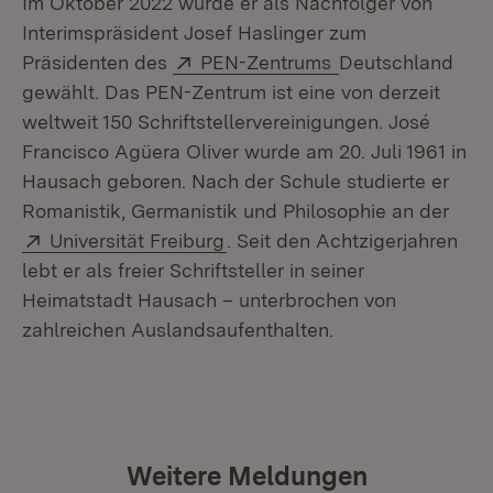
Im Oktober 2022 wurde er als Nachfolger von
Interimspräsident Josef Haslinger zum
Extern:
(Öffnet in neuem
Präsidenten des
PEN-Zentrums
Deutschland
gewählt. Das PEN-Zentrum ist eine von derzeit
weltweit 150 Schriftstellervereinigungen. José
Francisco Agüera Oliver wurde am 20. Juli 1961 in
Hausach geboren. Nach der Schule studierte er
Romanistik, Germanistik und Philosophie an der
Extern:
(Öffnet in neuem Fenster)
Universität Freiburg
. Seit den Achtzigerjahren
lebt er als freier Schriftsteller in seiner
Heimatstadt Hausach – unterbrochen von
zahlreichen Auslandsaufenthalten.
Weitere Meldungen