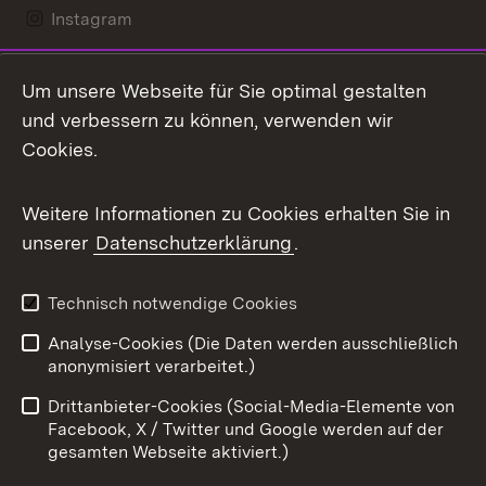
Instagram
LinkedIn
Um unsere Webseite für Sie optimal gestalten
Mastodon
und verbessern zu können, verwenden wir
Cookies.
Messenger
Social Wall
Weitere Informationen zu Cookies erhalten Sie in
unserer
Datenschutzerklärung
.
X / Twitter
Youtube
Technisch notwendige Cookies
Analyse-Cookies (Die Daten werden ausschließlich
Zum 
anonymisiert verarbeitet.)
Impressum
Kontakt
Drittanbieter-Cookies (Social-Media-Elemente von
Benutzungshinweise
Barrierefreiheit
Facebook, X / Twitter und Google werden auf der
gesamten Webseite aktiviert.)
Datenschutz
Cookies