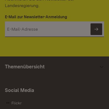
Landesregierung.
E-Mail zur Newsletter-Anmeldung
News
Themenübersicht
Social Media
Flickr