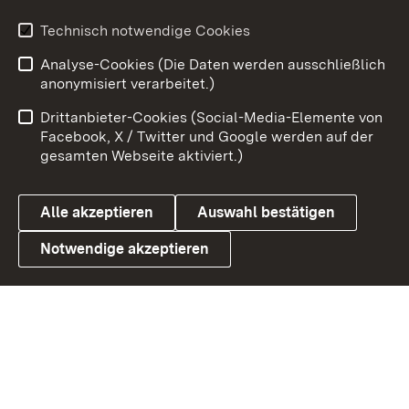
Youtube
Technisch notwendige Cookies
Analyse-Cookies (Die Daten werden ausschließlich
Zum 
anonymisiert verarbeitet.)
Impressum
Kontakt
Drittanbieter-Cookies (Social-Media-Elemente von
Benutzungshinweise
Barrierefreiheit
Facebook, X / Twitter und Google werden auf der
gesamten Webseite aktiviert.)
Datenschutz
Cookies
Alle akzeptieren
Auswahl bestätigen
Notwendige akzeptieren
Link zum Landesportal