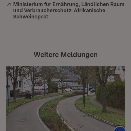
Extern:
Ministerium für Ernährung, Ländlichen Raum
und Verbraucherschutz: Afrikanische
Schweinepest
(Öffnet in neuem Fenster)
Weitere Meldungen