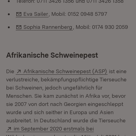
Telefon: 0711 3426 1356 und 0711 3426 1358
E-Mail:
Eva Sailer
, Mobil: 0152 0948 5797
E-Mail:
Sophia Rannenberg
, Mobil: 0174 930 2059
Afrikanische Schweinepest
Extern:
(Öffnet in 
Die
Afrikanische Schweinepest (ASP)
ist eine
verlustreiche, bekämpfungspflichtige Tierseuche
bei Schweinen, jedoch ungefährlich für
Menschen. Sie kam zunächst in Afrika vor, bevor
sie 2007 von dort nach Georgien eingeschleppt
wurde und sich seither in Europa und Asien
ausbreitet. In Deutschland wurde die Tierseuche
Extern:
im September 2020 erstmals bei
(Öffnet in neuem Fenster)