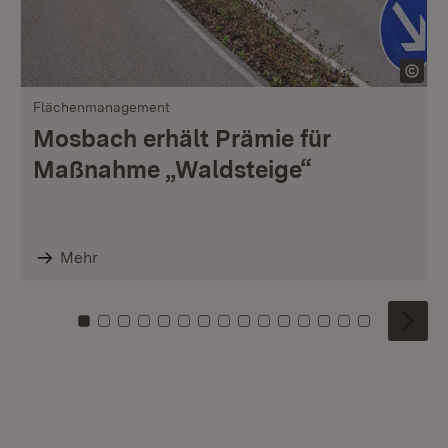
Flächenmanagement
Mosbach erhält Prämie für
Maßnahme „Waldsteige“
Mehr
Zu Kachel: 0
Zu Kachel: 1
Zu Kachel: 2
Zu Kachel: 3
Zu Kachel: 4
Zu Kachel: 5
Zu Kachel: 6
Zu Kachel: 7
Zu Kachel: 8
Zu Kachel: 9
Zu Kachel: 10
Zu Kachel: 11
Zu Kachel: 12
Zu Kachel: 1
Zu Kachel