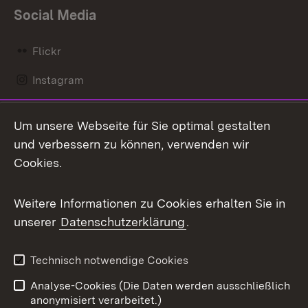
Social Media
Flickr
Instagram
LinkedIn
Um unsere Webseite für Sie optimal gestalten
Mastodon
und verbessern zu können, verwenden wir
Cookies.
Messenger
Social Wall
Weitere Informationen zu Cookies erhalten Sie in
unserer
Datenschutzerklärung
.
X / Twitter
Youtube
Technisch notwendige Cookies
Analyse-Cookies (Die Daten werden ausschließlich
Zum 
anonymisiert verarbeitet.)