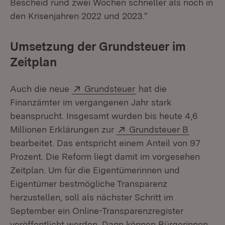
Bescheid rund zwei Wochen schneller als noch in
den Krisenjahren 2022 und 2023.“
Umsetzung der Grundsteuer im
Zeitplan
Extern:
(Öffnet in neuem Fens
Auch die neue
Grundsteuer
hat die
Finanzämter im vergangenen Jahr stark
beansprucht. Insgesamt wurden bis heute 4,6
Extern:
(Öffnet 
Millionen Erklärungen zur
Grundsteuer B
bearbeitet. Das entspricht einem Anteil von 97
Prozent. Die Reform liegt damit im vorgesehen
Zeitplan. Um für die Eigentümerinnen und
Eigentümer bestmögliche Transparenz
herzustellen, soll als nächster Schritt im
September ein Online-Transparenzregister
veröffentlicht werden. Dann können Bürgerinnen