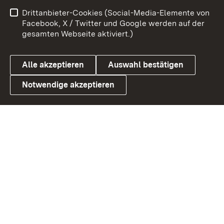
Impressum
Kontakt
Drittanbieter-Cookies (Social-Media-Elemente von
Benutzungshinweise
Barrierefreiheit
Facebook, X / Twitter und Google werden auf der
gesamten Webseite aktiviert.)
Datenschutz
Cookies
Alle akzeptieren
Auswahl bestätigen
Notwendige akzeptieren
Link zum Landesportal