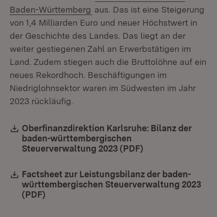
(Öffnet in neuem Fenster)
Baden-Württemberg
aus. Das ist eine Steigerung
von 1,4 Milliarden Euro und neuer Höchstwert in
der Geschichte des Landes. Das liegt an der
weiter gestiegenen Zahl an Erwerbstätigen im
Land. Zudem stiegen auch die Bruttolöhne auf ein
neues Rekordhoch. Beschäftigungen im
Niedriglohnsektor waren im Südwesten im Jahr
2023 rückläufig.
Download:
Oberfinanzdirektion Karlsruhe: Bilanz der
baden-württembergischen
Steuerverwaltung 2023 (PDF)
(Öffnet in neuem 
Download:
Factsheet zur Leistungsbilanz der baden-
württembergischen Steuerverwaltung 2023
(PDF)
(Öffnet in neuem Fenster)