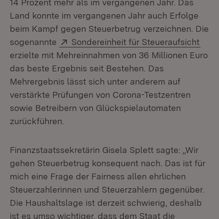
14 Prozent mehr als im vergangenen Jahr. Das
Land konnte im vergangenen Jahr auch Erfolge
beim Kampf gegen Steuerbetrug verzeichnen. Die
Extern:
(Öff
sogenannte
Sondereinheit für Steueraufsicht
erzielte mit Mehreinnahmen von 36 Millionen Euro
das beste Ergebnis seit Bestehen. Das
Mehrergebnis lässt sich unter anderem auf
verstärkte Prüfungen von Corona-Testzentren
sowie Betreibern von Glückspielautomaten
zurückführen.
Finanzstaatssekretärin Gisela Splett sagte: „Wir
gehen Steuerbetrug konsequent nach. Das ist für
mich eine Frage der Fairness allen ehrlichen
Steuerzahlerinnen und Steuerzahlern gegenüber.
Die Haushaltslage ist derzeit schwierig, deshalb
ist es umso wichtiger, dass dem Staat die