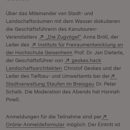
Über das Miteinander von Stadt- und
Landschaftsräumen mit dem Wasser diskutieren
die Geschäftsführerin des Kanutouren-
Extern:
(Öffnet in neuem Fen
Veranstalters
„Die Zugvögel“
Anna Bröll, der
Extern:
Leiter des
Instituts für Freiraumentwicklung an
(Öffnet in neuem Fenste
der Hochschule Geisenheim
Prof. Dr. Jan Dieterle,
Extern:
der Geschäftsführer von
geskes.hack
(Öffnet in neuem Fenster)
Landschaftsarchitekten
Christof Geskes und der
Exter
Leiter des Tiefbau- und Umweltamts bei der
(Öffnet in neu
Stadtverwaltung Staufen im Breisgau
Dr. Peter
Schalk. Die Moderation des Abends hat Hannah
Pinell.
Extern:
Anmeldungen für die Teilnahme sind per
(Öffnet in neuem Fenster)
Online-Anmeldeformular
möglich. Der Eintritt ist