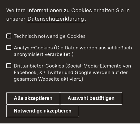
Social Wall
Weitere Informationen zu Cookies erhalten Sie in
unserer
Datenschutzerklärung
.
X / Twitter
Youtube
Technisch notwendige Cookies
Analyse-Cookies (Die Daten werden ausschließlich
Zum 
anonymisiert verarbeitet.)
Impressum
Kontakt
Drittanbieter-Cookies (Social-Media-Elemente von
Benutzungshinweise
Barrierefreiheit
Facebook, X / Twitter und Google werden auf der
gesamten Webseite aktiviert.)
Datenschutz
Cookies
Alle akzeptieren
Auswahl bestätigen
Notwendige akzeptieren
Link zum Landesportal