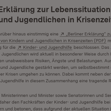
 Erklärung zur Lebenssituation
und Jugendlichen in Krisenzei
Extern:
rüber hinaus einstimmig eine
„Berliner Erklärung“ z
(Ö
 von Kindern und Jugendlichen in Krisenzeiten (PDF)
mi
Extern:
(Öffnet in neuem F
 für die
Kinder- und Jugendhilfe
beschlossen. Das
 Jugendlichen wird aktuell in besonderer Weise durch 
ren unabweisbare Risiken, Ängste und Belastungen. A
und Jugendliche gestärkt werden, um selbstbestimmt 
er Krisen umgehen zu können. Dabei kommt neben der 
 Jugendhilfe in diesem Zusammenhang eine tragende Ro
 Ministerinnen und Minister sowie Senatorinnen und Se
aher den Fachkräften der Kinder- und Jugendhilfe bei 
ern und betonen, dass aufgrund der aktuellen Situation 