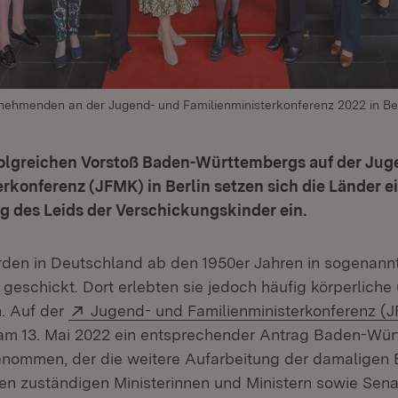
lnehmenden an der Jugend- und Familienministerkonferenz 2022 in Ber
olgreichen Vorstoß Baden-Württembergs auf der Jug
rkonferenz (JFMK) in Berlin setzen sich die Länder e
g des Leids der Verschickungskinder ein.
rden in Deutschland ab den 1950er Jahren in sogenann
geschickt. Dort erlebten sie jedoch häufig körperliche
Extern:
. Auf der
Jugend- und Familienministerkonferenz (
am 13. Mai 2022 ein entsprechender Antrag Baden-Wü
nommen, der die weitere Aufarbeitung der damaligen 
 den zuständigen Ministerinnen und Ministern sowie Sen