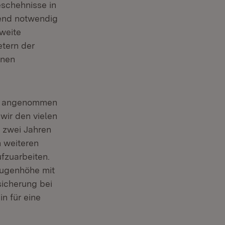
eschehnisse in
end notwendig
weite
tern der
onen
ig angenommen
wir den vielen
 zwei Jahren
 weiteren
fzuarbeiten.
Augenhöhe mit
sicherung bei
n für eine