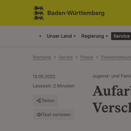
Zum Inhalt springen
Link zur Startseite
Unser Land
Regierung
Service
Startseite
Service
Presse
Pressemitteilu
Jugend- und Fami
13.05.2022
Aufar
Lesezeit: 2 Minuten
Teilen
Versc
Text vorlesen