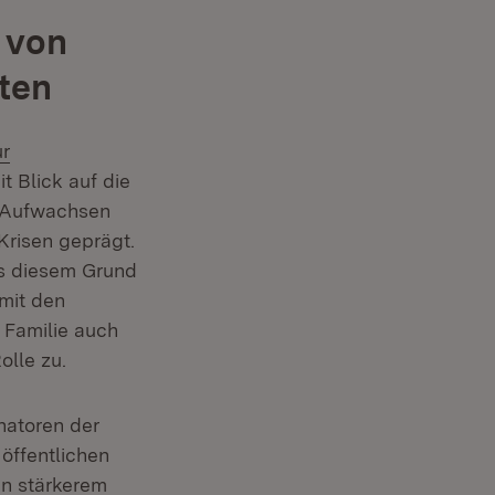
 von
ten
ur
ffnet in neuem Fenster)
t Blick auf die
enster)
 Aufwachsen
Krisen geprägt.
us diesem Grund
mit den
Familie auch
lle zu.
natoren der
öffentlichen
in stärkerem