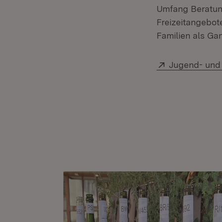
Umfang Beratun
Freizeitangebote
Familien als Ga
Extern:
Jugend- und 