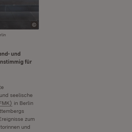
lin
end- und
instimmig für
te
 und seelische
(Öffnet in neuem Fenster)
JFMK)
in Berlin
rttembergs
Ereignisse zum
atorinnen und