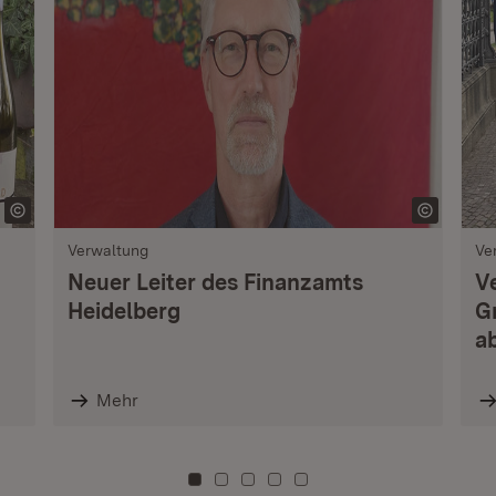
Verwaltung
Ve
Neuer Leiter des Finanzamts
V
Heidelberg
G
a
Mehr
Zu Kachel: 0
Zu Kachel: 3
Zu Kachel: 6
Zu Kachel: 9
Zu Kachel: 12