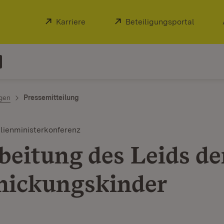
Extern:
Karriere
(Öffnet in neuem Fenster)
Extern:
Beteiligungsportal
(Öffnet
ngen
Pressemitteilung
lienministerkonferenz
beitung des Leids de
hickungskinder