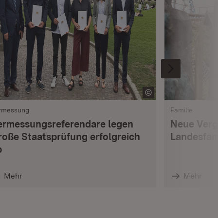
rmessung
Familie
ermessungsreferendare legen
Neue Verg
roße Staatsprüfung erfolgreich
Landesfam
b
Mehr
Mehr