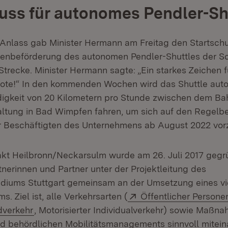
uss für autonomes Pendler-Sh
 Anlass gab Minister Hermann am Freitag den Startschu
onenbeförderung des autonomen Pendler-Shuttles der 
 Strecke. Minister Hermann sagte: „Ein starkes Zeichen 
bote!“ In den kommenden Wochen wird das Shuttle aut
igkeit von 20 Kilometern pro Stunde zwischen dem Ba
ltung in Bad Wimpfen fahren, um sich auf den Regelbe
 Beschäftigten des Unternehmens ab August 2022 vorz
akt Heilbronn/Neckarsulm wurde am 26. Juli 2017 gegr
tnerinnen und Partner unter der Projektleitung des
diums Stuttgart gemeinsam an der Umsetzung eines vie
Extern:
. Ziel ist, alle Verkehrsarten (
Öffentlicher Person
ern:
(Öffnet in neuem Fenster)
dverkehr
, Motorisierter Individualverkehr) sowie Maßn
nd behördlichen Mobilitätsmanagements sinnvoll mitein