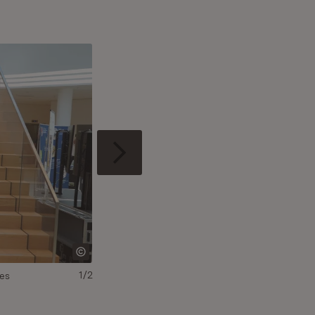
1/2
tes
Autonomes Pendler-Shuttle der Schwarz Grupp