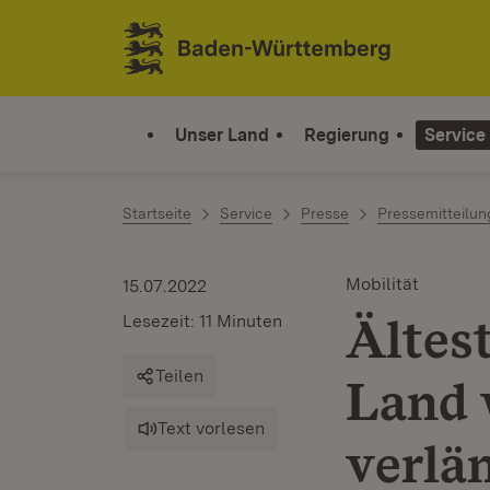
Zum Inhalt springen
Link zur Startseite
Unser Land
Regierung
Service
Startseite
Service
Presse
Pressemitteilu
Mobilität
15.07.2022
Ältes
Lesezeit: 11 Minuten
Teilen
Land 
Text vorlesen
verlä