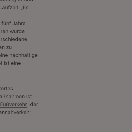
aufzeit. „Es
 fünf Jahre
ahren wurde
verschiedene
en zu
eine nachhaltige
 ist eine
tertes
Maßnahmen ist
Extern:
(Öffnet in neuem Fenster)
Fußverkehr
, der
nennahverkehr