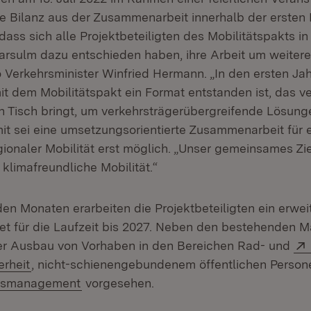
e Bilanz aus der Zusammenarbeit innerhalb der ersten L
 dass sich alle Projektbeteiligten des Mobilitätspakts in
rsulm dazu entschieden haben, ihre Arbeit um weitere
so Verkehrsminister Winfried Hermann. „In den ersten J
mit dem Mobilitätspakt ein Format entstanden ist, das 
n Tisch bringt, um verkehrsträgerübergreifende Lösung
mit sei eine umsetzungsorientierte Zusammenarbeit für 
onaler Mobilität erst möglich. „Unser gemeinsames Ziel
 klimafreundliche Mobilität.“
n Monaten erarbeiten die Projektbeteiligten ein erwei
 für die Laufzeit bis 2027. Neben den bestehenden 
er Ausbau von Vorhaben in den Bereichen Rad- und
(Öffnet in neuem Fenster)
erheit
, nicht-schienengebundenem öffentlichen Perso
(Öffnet in neuem Fenster)
ätsmanagement
vorgesehen.