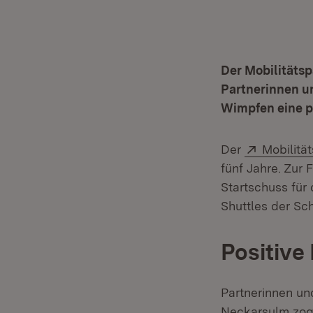
Der Mobilitätsp
Partnerinnen un
Wimpfen eine po
Extern:
Der
Mobilitä
fünf Jahre. Zur 
Startschuss für
Shuttles der Sc
Positive 
Partnerinnen un
Neckarsulm zoge