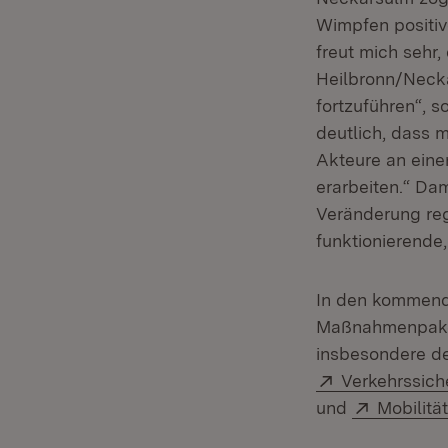
Wimpfen positiv
freut mich sehr,
Heilbronn/Necka
fortzuführen“, 
deutlich, dass 
Akteure an eine
erarbeiten.“ Da
Veränderung regi
funktionierende,
In den kommende
Maßnahmenpaket
insbesondere d
Extern:
Verkehrssich
Extern:
und
Mobilit