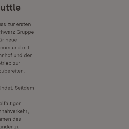
uttle
ss zur ersten
Schwarz Gruppe
für neue
onom und mit
hnhof und der
trieb zur
ubereiten.
ündet. Seitdem
lfältigen
(Öffnet in neuem Fenster)
ennahverkehr
,
ahmen des
ander zu