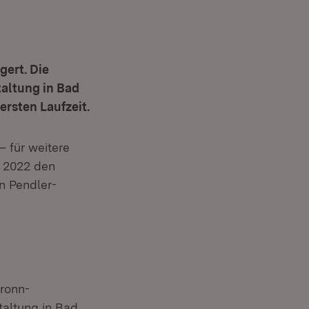
gert. Die
taltung in Bad
ersten Laufzeit.
– für weitere
i 2022 den
n Pendler-
bronn-
taltung in Bad