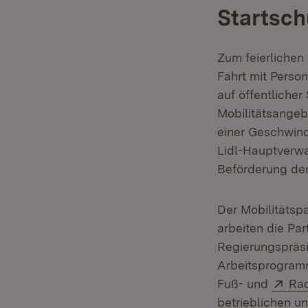
Startsch
Zum feierlichen
Fahrt mit Pers
auf öffentlicher
Mobilitätsange
einer Geschwind
Lidl-Hauptverwa
Beförderung der
Der Mobilitätsp
arbeiten die Par
Regierungspräsi
Arbeitsprogramms
Ext
Fuß- und
Ra
betrieblichen u