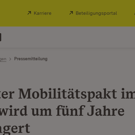
Extern:
Karriere
(Öffnet in neuem Fenster)
Extern:
Beteiligungsportal
(Öffnet
ngen
Pressemitteilung
ter Mobilitätspakt i
wird um fünf Jahre
ngert