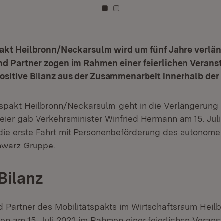
Zu Kachel: 0
Zu Kachel: 1
akt Heilbronn/Neckarsulm wird um fünf Jahre verlän
d Partner zogen im Rahmen einer feierlichen Verans
sitive Bilanz aus der Zusammenarbeit innerhalb der 
(Öffnet in neuem Fenster)
tspakt Heilbronn/Neckarsulm
geht in die Verlängerung 
Feier gab Verkehrsminister Winfried Hermann am 15. Jul
 die erste Fahrt mit Personenbeförderung des autonome
hwarz Gruppe.
Bilanz
d Partner des Mobilitätspakts im Wirtschaftsraum Heil
n am 15. Juli 2022 im Rahmen einer feierlichen Verans