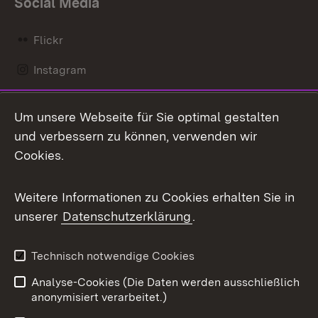
Social Media
Flickr
Instagram
LinkedIn
Um unsere Webseite für Sie optimal gestalten
Mastodon
und verbessern zu können, verwenden wir
Cookies.
Messenger
Social Wall
Weitere Informationen zu Cookies erhalten Sie in
unserer
Datenschutzerklärung
.
X / Twitter
Youtube
Technisch notwendige Cookies
Analyse-Cookies (Die Daten werden ausschließlich
Zum 
anonymisiert verarbeitet.)
Impressum
Kontakt