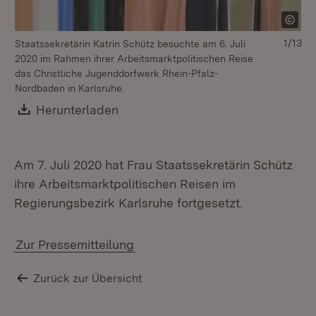
1/13
Staatssekretärin Katrin Schütz besuchte am 6. Juli
2020 im Rahmen ihrer Arbeitsmarktpolitischen Reise
das Christliche Jugenddorfwerk Rhein-Pfalz-
Nordbaden in Karlsruhe.
St
Download:
Herunterladen
(Öffnet in neuem Fenster)
20
da
No
Am 7. Juli 2020 hat Frau Staatssekretärin Schütz
ihre Arbeitsmarktpolitischen Reisen im
Regierungsbezirk Karlsruhe fortgesetzt.
Zur Pressemitteilung
Zurück zur Übersicht