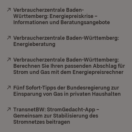
Extern:
Verbraucherzentrale Baden-
Württemberg: Energiepreiskrise –
Informationen und Beratungsangebote
(Öffnet 
Extern:
Verbraucherzentrale Baden-Württemberg:
Energieberatung
(Öffnet in neuem Fenster)
Extern:
Verbraucherzentrale Baden-Württemberg:
Berechnen Sie Ihren passenden Abschlag für
Strom und Gas mit dem Energiepreisrechner
(Öf
Extern:
Fünf Sofort-Tipps der Bundesregierung zur
Einsparung von Gas in privaten Haushalten
(Öff
Extern:
TransnetBW: StromGedacht-App –
Gemeinsam zur Stabilisierung des
Stromnetzes beitragen
(Öffnet in neuem Fenster