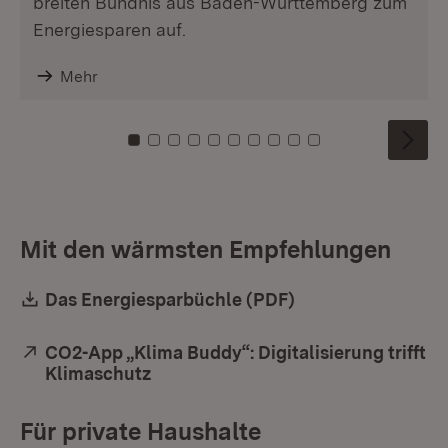
breiten Bündnis aus Baden-Württemberg zum
Energiesparen auf.
Mehr
Zu Kachel: 0
Zu Kachel: 1
Zu Kachel: 2
Zu Kachel: 3
Zu Kachel: 4
Zu Kachel: 5
Zu Kachel: 6
Zu Kachel: 7
Zu Kachel: 8
Zu Kachel: 9
Mit den wärmsten Empfehlungen
Download:
Das Energiesparbüchle (PDF)
(Öffnet in neuem 
Extern:
CO2-App „Klima Buddy“: Digitalisierung trifft
Klimaschutz
(Öffnet in neuem Fenster)
Für private Haushalte