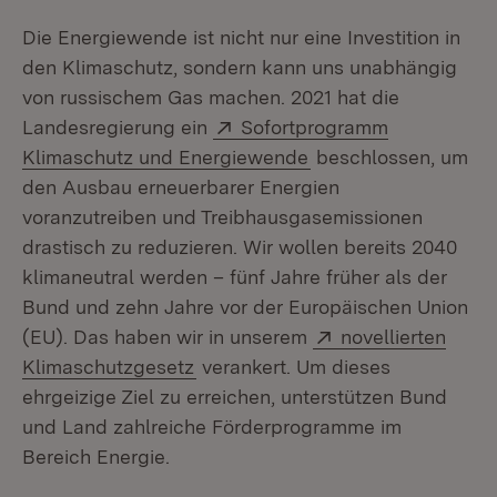
Die Energiewende ist nicht nur eine Investition in
den Klimaschutz, sondern kann uns unabhängig
von russischem Gas machen. 2021 hat die
Extern:
Landesregierung ein
Sofortprogramm
(Öffnet in neuem Fen
Klimaschutz und Energiewende
beschlossen, um
den Ausbau erneuerbarer Energien
voranzutreiben und Treibhausgasemissionen
drastisch zu reduzieren. Wir wollen bereits 2040
klimaneutral werden – fünf Jahre früher als der
Bund und zehn Jahre vor der Europäischen Union
Extern:
(EU). Das haben wir in unserem
novellierten
(Öffnet in neuem Fenster)
Klimaschutzgesetz
verankert. Um dieses
ehrgeizige Ziel zu erreichen, unterstützen Bund
und Land zahlreiche Förderprogramme im
Bereich Energie.