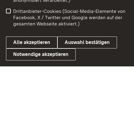
anonymisiert verarbeitet.)
Impressum
Kontakt
Drittanbieter-Cookies (Social-Media-Elemente von
Benutzungshinweise
Barrierefreiheit
Facebook, X / Twitter und Google werden auf der
gesamten Webseite aktiviert.)
Datenschutz
Cookies
Alle akzeptieren
Auswahl bestätigen
Notwendige akzeptieren
Link zum Landesportal