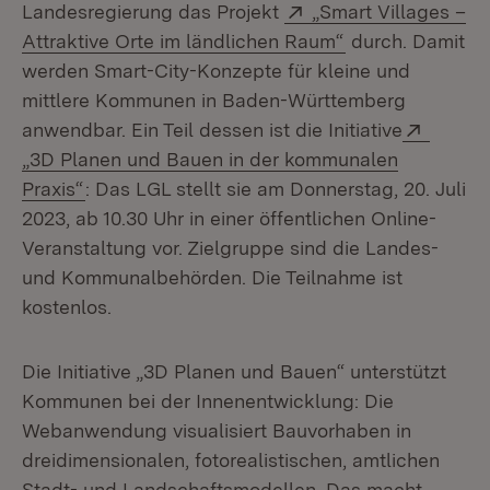
Extern:
Landesregierung das Projekt
„Smart Villages –
(Öffnet in neue
Attraktive Orte im ländlichen Raum“
durch. Damit
werden Smart-City-Konzepte für kleine und
mittlere Kommunen in Baden-Württemberg
Extern
anwendbar. Ein Teil dessen ist die Initiative
„3D Planen und Bauen in der kommunalen
(Öffnet in neuem Fenster)
Praxis“
: Das LGL stellt sie am Donnerstag, 20. Juli
2023, ab 10.30 Uhr in einer öffentlichen Online-
Veranstaltung vor. Zielgruppe sind die Landes-
und Kommunalbehörden. Die Teilnahme ist
kostenlos.
Die Initiative „3D Planen und Bauen“ unterstützt
Kommunen bei der Innenentwicklung: Die
Webanwendung visualisiert Bauvorhaben in
dreidimensionalen, fotorealistischen, amtlichen
Stadt- und Landschaftsmodellen. Das macht