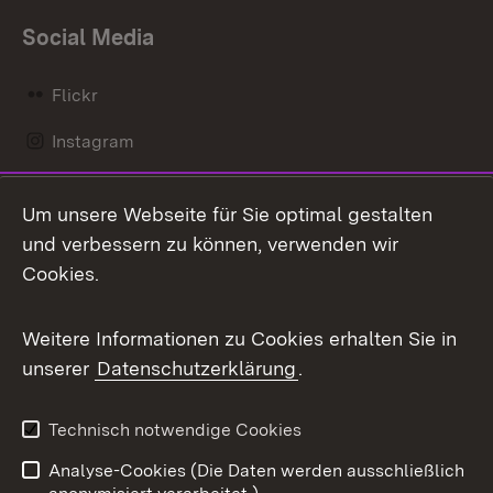
Social Media
Flickr
Instagram
LinkedIn
Um unsere Webseite für Sie optimal gestalten
Mastodon
und verbessern zu können, verwenden wir
Cookies.
Messenger
Social Wall
Weitere Informationen zu Cookies erhalten Sie in
unserer
Datenschutzerklärung
.
X / Twitter
Youtube
Technisch notwendige Cookies
Analyse-Cookies (Die Daten werden ausschließlich
Zum 