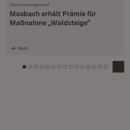
Flächenmanagement
Mosbach erhält Prämie für
Maßnahme „Waldsteige“
Mehr
Zu Kachel: 0
Zu Kachel: 1
Zu Kachel: 2
Zu Kachel: 3
Zu Kachel: 4
Zu Kachel: 5
Zu Kachel: 6
Zu Kachel: 7
Zu Kachel: 8
Zu Kachel: 9
Zu Kachel: 10
Zu Kachel: 11
Zu Kachel: 12
Zu Kachel: 1
Zu Kachel