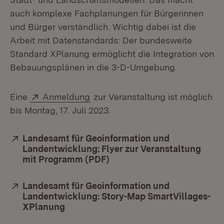
auch komplexe Fachplanungen für Bürgerinnen
und Bürger verständlich. Wichtig dabei ist die
Arbeit mit Datenstandards: Der bundesweite
Standard XPlanung ermöglicht die Integration von
Bebauungsplänen in die 3-D-Umgebung.
Extern:
(Öffnet in neuem Fenster)
Eine
Anmeldung
zur Veranstaltung ist möglich
bis Montag, 17. Juli 2023.
Extern:
Landesamt für Geoinformation und
Landentwicklung: Flyer zur Veranstaltung
mit Programm (PDF)
(Öffnet in neuem Fenster)
Extern:
Landesamt für Geoinformation und
Landentwicklung: Story-Map SmartVillages-
XPlanung
(Öffnet in neuem Fenster)