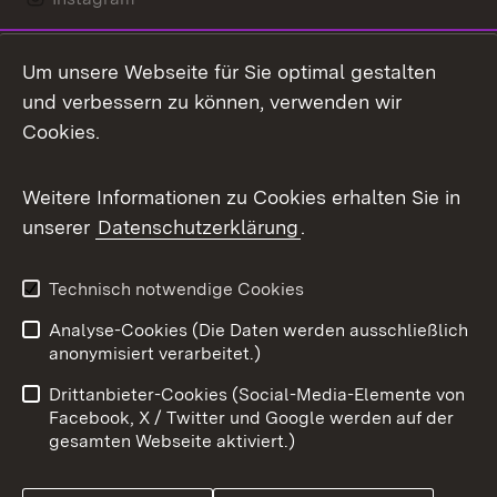
LinkedIn
Um unsere Webseite für Sie optimal gestalten
Mastodon
und verbessern zu können, verwenden wir
Cookies.
Messenger
Social Wall
Weitere Informationen zu Cookies erhalten Sie in
unserer
Datenschutzerklärung
.
X / Twitter
Youtube
Technisch notwendige Cookies
Analyse-Cookies (Die Daten werden ausschließlich
Zum 
anonymisiert verarbeitet.)
Impressum
Kontakt
Drittanbieter-Cookies (Social-Media-Elemente von
Benutzungshinweise
Barrierefreiheit
Facebook, X / Twitter und Google werden auf der
gesamten Webseite aktiviert.)
Datenschutz
Cookies