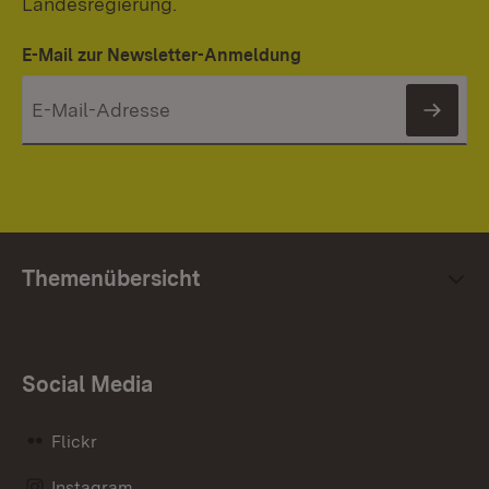
Landesregierung.
E-Mail zur Newsletter-Anmeldung
News
Themenübersicht
Social Media
Flickr
Instagram