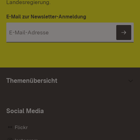
Landesregierung.
E-Mail zur Newsletter-Anmeldung
News
Themenübersicht
Social Media
Flickr