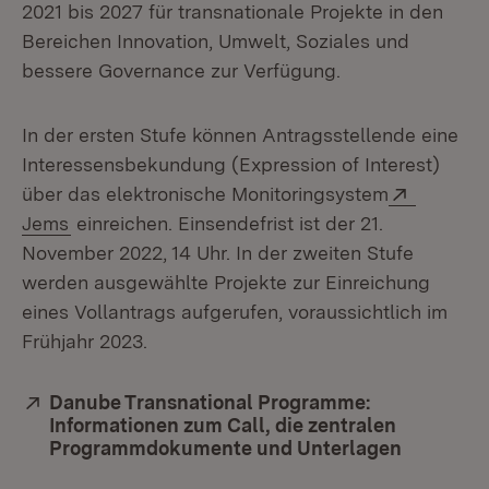
2021 bis 2027 für transnationale Projekte in den
Bereichen Innovation, Umwelt, Soziales und
bessere Governance zur Verfügung.
In der ersten Stufe können Antragsstellende eine
Interessensbekundung (Expression of Interest)
Extern:
über das elektronische Monitoringsystem
(Öffnet in neuem Fenster)
Jems
einreichen. Einsendefrist ist der 21.
November 2022, 14 Uhr. In der zweiten Stufe
werden ausgewählte Projekte zur Einreichung
eines Vollantrags aufgerufen, voraussichtlich im
Frühjahr 2023.
Extern:
Danube Transnational Programme:
Informationen zum Call, die zentralen
Programmdokumente und Unterlagen
(Öffnet i