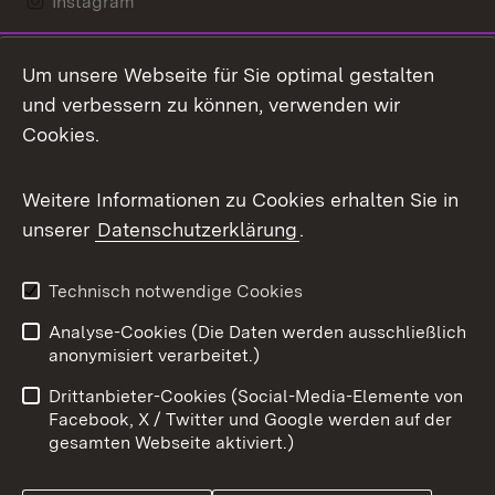
Instagram
LinkedIn
Um unsere Webseite für Sie optimal gestalten
Mastodon
und verbessern zu können, verwenden wir
Cookies.
Messenger
Social Wall
Weitere Informationen zu Cookies erhalten Sie in
unserer
Datenschutzerklärung
.
X / Twitter
Youtube
Technisch notwendige Cookies
Analyse-Cookies (Die Daten werden ausschließlich
Zum 
anonymisiert verarbeitet.)
Impressum
Kontakt
Drittanbieter-Cookies (Social-Media-Elemente von
Benutzungshinweise
Barrierefreiheit
Facebook, X / Twitter und Google werden auf der
gesamten Webseite aktiviert.)
Datenschutz
Cookies