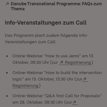
Extern:
Danube Transnational Programme: FAQs zum
Thema
(Öffnet in neuem Fenster)
Info-Veranstaltungen zum Call
Das Programm plant zudem folgende Info-
Veranstaltungen zum Call:
Online-Webinar ”How to use Jems“ am 13.
Extern:
(Öffnet
Oktober, 09:30 Uhr (zur
Registrierung
)
Online-Webinar “How to build the intervention
Extern:
logic” am 13. Oktober, 13:30 Uhr (zur
(Öffnet in neuem Fenster)
Registrierung
)
Online-Webinar “Q&A first Call for Proposals”
Extern:
am 28. Oktober, 09:30 Uhr (zur