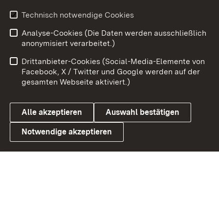
Youtube
Technisch notwendige Cookies
Analyse-Cookies (Die Daten werden ausschließlich
Zum 
anonymisiert verarbeitet.)
Impressum
Kontakt
Drittanbieter-Cookies (Social-Media-Elemente von
Benutzungshinweise
Barrierefreiheit
Facebook, X / Twitter und Google werden auf der
gesamten Webseite aktiviert.)
Datenschutz
Cookies
Alle akzeptieren
Auswahl bestätigen
Notwendige akzeptieren
Link zum Landesportal