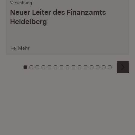
Verwaltung
Neuer Leiter des Finanzamts
Heidelberg
Mehr
Zu Kachel: 0
Zu Kachel: 1
Zu Kachel: 2
Zu Kachel: 3
Zu Kachel: 4
Zu Kachel: 5
Zu Kachel: 6
Zu Kachel: 7
Zu Kachel: 8
Zu Kachel: 9
Zu Kachel: 10
Zu Kachel: 11
Zu Kachel: 12
Zu Kachel: 1
Zu Kachel