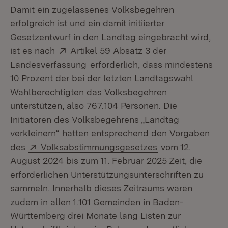
Damit ein zugelassenes Volksbegehren
erfolgreich ist und ein damit initiierter
Gesetzentwurf in den Landtag eingebracht wird,
Extern:
ist es nach
Artikel 59 Absatz 3 der
(Öffnet in neuem Fenster)
Landesverfassung
erforderlich, dass mindestens
10 Prozent der bei der letzten Landtagswahl
Wahlberechtigten das Volksbegehren
unterstützen, also 767.104 Personen. Die
Initiatoren des Volksbegehrens „Landtag
verkleinern“ hatten entsprechend den Vorgaben
Extern:
(Öffnet in neuem
des
Volksabstimmungsgesetzes
vom 12.
August 2024 bis zum 11. Februar 2025 Zeit, die
erforderlichen Unterstützungsunterschriften zu
sammeln. Innerhalb dieses Zeitraums waren
zudem in allen 1.101 Gemeinden in Baden-
Württemberg drei Monate lang Listen zur