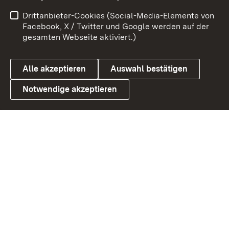
Impressum
Kontakt
Drittanbieter-Cookies (Social-Media-Elemente von
Benutzungshinweise
Barrierefreiheit
Facebook, X / Twitter und Google werden auf der
gesamten Webseite aktiviert.)
Datenschutz
Cookies
Alle akzeptieren
Auswahl bestätigen
Notwendige akzeptieren
Link zum Landesportal