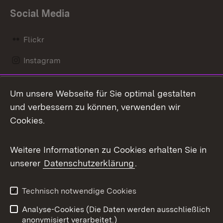
Social Media
Flickr
Instagram
LinkedIn
Um unsere Webseite für Sie optimal gestalten
Mastodon
und verbessern zu können, verwenden wir
Cookies.
Messenger
Social Wall
Weitere Informationen zu Cookies erhalten Sie in
unserer
Datenschutzerklärung
.
X / Twitter
Youtube
Technisch notwendige Cookies
Analyse-Cookies (Die Daten werden ausschließlich
Zum 
anonymisiert verarbeitet.)